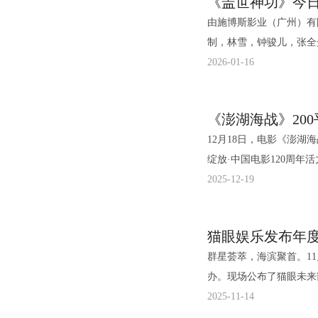
《盖世神功》今
事的主角。 北京新阳
然“《毒舌律师》导演找
由施博斯影业（广州）有
月7日，其前身为2018
师》讲公义，《夜王》讲
制，林雪，钟骏儿，张全
器验配，及高海拔地区白
是“情义”。 剧照2.jpg 剧照1.jpg 而作为粤语“造梗”王，黄子华现场“开大”引发爆笑不断。
等一众大湾区黄金笑匠联
2026-01-16
听见看见。此次给孩子们
现场问观众“有没有看到
步释出终极海报与终极预
觉康复与语言社会融
一块了”笑爆全场。此次
山、诚意致敬经典的
根据111名孩子不同的
人“很自然就是天生一对
《澎湖海战》20
终极癫料双连发，
关怀并存融合的温暖理念
线，在听到郑秀文说两人
12月18日，电影《澎湖
以一片极具冲击力的明黄
语言启蒙期的幼儿，语言
满。而令观众印象深刻的
绽放·中国电影120周年活力之夜"现场。 当日，由国
既能用于肉铺切肉、又可
更多语言表达和社交练习
回想那段台词，洗头水在意肥
持，中宣部电影频道节目
2025-12-19
着电影无厘头世界的荒诞
唱。不仅关注让孩子“听见
剧照4.jpg 港式内核掀起口碑热潮 夜场小人物组团开燃解压笑爽 影片作为春节档唯一一部
影120周年活力之夜"
经典惊恐表情，精准定格
会。 这种精细化的
粤语喜剧，自正式上映以
王学圻、杜江、侯雯元、
大佬林雪神色难测，张全
的专业经验。项目已联合
两年看过最好看的粤语喜
猫眼娱乐发布年度
演员代表杜江、侯雯元在
詹瑞文头顶鸡毛宛若“落
儿科医院、首都医科大学
粤语笑梗密集“轰炸”，黄
群星荟萃，海滨聚首。11
平米的电影《澎湖海战》
喜感破屏，充满故事。海
2月，项目已累计完成1
演的V姐损人功力大爆发
办。现场公布了猫眼未来
体育中心半空中一块100
将无厘头笑料密度堆
新的一年，听·见计
复仇逆袭为一体的神仙C
晓了猫眼全新成立的动画
2025-11-14
结束后，电影《澎湖海战》
彻底释放。预告中，“各
白内障患者等容易被忽视
次合作，“绝配”组合引爆笑料。 除此之外，其他配角也贡献了不少爆
与IP衍生业务的“次元新生”。 万有引趣 多元片单强势来袭 在备受瞩目的