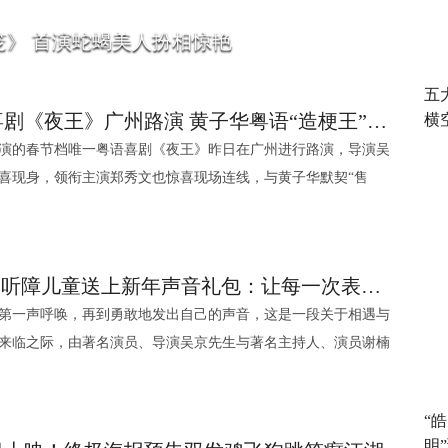
》 首演蛇蝎美人扮相惊艳
五
春节档唯一粤语喜剧《夜王》广州路演 黄子华粤语“造梗王”现场爆笑开大
横
演的春节档唯一粤语喜剧《夜王》昨日在广州进行路演，导演吴
喜现身，领衔主演郑秀文也惊喜现场连线，与黄子华默契“售
气氛，笑声阵阵点燃观众热情。影片已于大年初一香港正式上
影首日票房记录。大年初四两广地区（广东省、广西壮族自治
票房超2000万的优异成绩，更获得观众好评如潮“过年就要看爆
听·见计划为111名听障儿童送上新年声音礼包：让每一次表达都有回响
爆赞”“全场笑到疯，港味浓到化不开”。同时，影片将于明日在佛山
第一声呼唤，再到勇敢地发出自己的声音，这是一段关于相遇与
，贺岁以口碑爆款引爆新年。 新媒体图.jpg 广州路演
新春来临之际，由著名演员、导演吴京先生与著名主持人、演员谢楠
州路演现场气氛热烈，不少观众都在放映
光慈善基金会听·见计划慈善专项基金，为111名正处于不同听觉
片“春节档看的最开心的一部”“近几年最精彩的港产贺岁喜剧”“笑
上了一份特别的新年礼物。这份礼物旨在以书本启语，以旋律赋
导演吴炜伦、领衔主演黄子华的现身更让现场掀起更高热浪。影
“
发声书、41套话筒与48台便携音响，让这些孩子成为自己声音故
》后的二次合作，黄子华现场分享连续两次接导演的戏是一种必
明