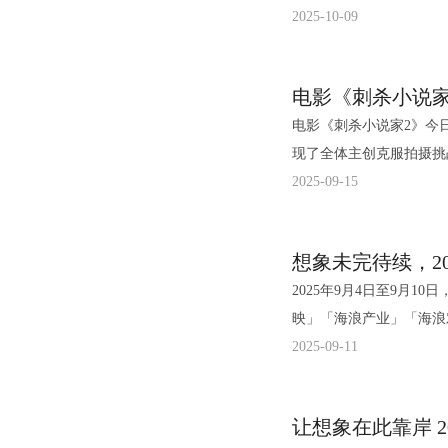
故事。电影自上映以来持
2025-10-09
浒传》，很希望五虎的名
更在桩桩离奇案件里，探讨悬爱背后
在与狼族的独特羁绊中，
流畅飘逸”、“天马行空的
念在现场引发了观众的热
的黑鱼》延续编剧张承的
部电影在视觉上做了极致
并妄图入侵现实改变命运
别炫酷，将传统武侠元素
然领衔主演，高伟光友情
到自然和野性的原始美。 将于12月31日上映的犯罪悬疑力作《匿杀》，由《默杀》原班
事，目前正在全国热映中！ 1.路阳.jpg 主创分享创作幕后细节 趣谈家乡与角色
赎”的提问，董子健从心
绑架富商独子，却因团队
马倾力打造。导演柯汶利
电影《刺杀小说家2》今
尔滨路演现场中，导演路
赤发鬼象征着‘本我’的
时内展开博弈的故事。此
相，尽显影片的狠劲。主创
现了全体主创克服拍摄挑
动。出生于哈尔滨的路阳
内心的挣扎与成长。”丁
罪”，引发一系列啼笑皆
厉”的话题。彭昱畅透露
度现世，并与小说家路空
2025-09-15
界的关联“很高兴回到家
学考量：“从脸部就开始
人捧腹又深思的黑色幽默佳作。 目前正在全力筹备、冲刺开机阶段
方正楠警官的武力值与智
醒，他妄图入侵现实世界
中的贪恨嗔痴等欲望，角
是贴合我的脸形和角色性
为“鬼吹灯”系列五部连
并共寻真相，层次非常丰
次元重返异世界，开启一
健谈及角色切换坦言：“
景设计到富含寓意的色彩
小说《鬼吹灯之巫峡棺山
暴爽跨年，解气贺岁。 除上述重点作品外，猫眼此次发布的片单在类型与题材上也非常丰
想象未完待续，2
据大众视野，热议不断且
时压力大但很有挑战。”
现代影像技术让东方美学焕发出全新生命力。 传
一（潘粤明 饰）、Shi
富多元。既有荣获戛纳电
2025年9月4日至9月1
同步上映，敬请期待
分享了对行者的理解：“
映以来，电影《刺杀小说
仙村，为破解神秘遗址中
《天才游戏》、犯罪电影
映」「海浪产业」「海浪
此次动作特辑，将主
舍，但对彼此的爱从未变
其“每一帧都像精美的壁
强势回归，既延续“鬼吹灯
等佳作。系列续作《飞驰人
段持续了一周的想象
2025-09-11
知的付出与震撼。开篇，
肉”；而作为土生土长东
沼”这一场景的设计就成
集齐头并进 精品创作步履不停 专业基因奠定品质基础。北京七印象文
也将陆续与观众见面，延
与电影的未来分享
画感的，想要去做出中国
起家乡记忆，还热情推荐
色间的复杂羁绊形成巧妙
导演管虎、著名演员及制
古装电影《寻秦记》、动
赛板块，旨在发现那些拓展
从“不过如此”变成了“
的石甲术在五虎中能排前
统美学中‘意象相通’的
于电影、剧集的开发与制
不同角度的电影将在未来陆续上映，
让想象在此靠岸 2
海浪电影周荣誉典礼在阿
旋，拍摄时至少做了17、
了拍摄心得：“试装时被
完美呼应。其二，影片匠
数十部类型多元化、艺术
长线生命力 近年来，从《哪吒之魔童闹海》以票房奇迹不断抬升国产电影票房的天花板，