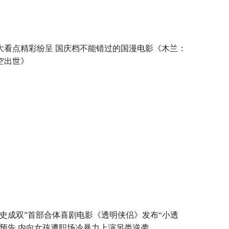
大看点精彩纷呈 国庆档不能错过的国漫电影《木兰：
空出世》
皓史成双”首部合体喜剧电影《透明侠侣》发布“小透
”预告 内向女孩遭职场冷暴力上演另类逆袭