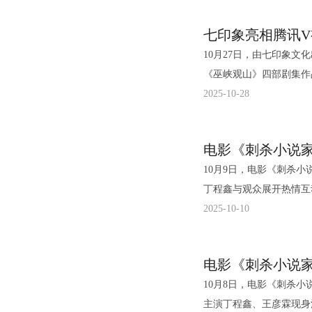
看澎湖，盼统一，愿回家！” 此次电影《澎湖海战》成都行，也发布了该片的
炮。黄金配角们轮番上场
与的起点。
演的土地“为爱当头牌”全
多部重点影片的主创团队亲临现场，
报，官宣第三轮演员阵容
笑闹江湖的法则。从海报
成为观众的“快乐源泉”
七印象亮相腾讯V
2》的推介现场惊喜连连
师缭手风伯。演员张晋演
场为所有无厘头爱好
最佳载体。“东日”面临
10月27日，由七印象
龙也以音频的形式为现场
临危受命，生死同行”的
典，无厘头DNA疯
团开燃爽打“boss”的
《巫峡观山》四部剧集作
现场，新颖生动的熊猫形
建水师“舷炮神手”小雨
正式与观众见面。电影《
人情图鉴”“滚烫的人情
都市悬疑爱情、黑色幽默
2025-10-28
成的萌趣组合将带领观众
兵”。
典无厘头时代的深情致敬
影早日全国上映。 剧照5.jpg 剧照6.jpg 电影《夜王》由吴炜伦执导，江志强、何韵明、吴
的先锋视野与类型突破力，更
萌力十足的丛林冒险，为观众带来
情节与夸张的表演之下，
炜伦监制，黄子华、郑秀
格多元 拓宽题材类型丰富 温暖现实主义法治题材电视剧《我们与法庭的距离》由管
《飞行家》，这部由导演
腔热忱，展示了那种
华、杨偲泳、谭旻萱、李
制，谢东燊执导，龚俊、
演，入围东京国际电影节主
式喜剧长大的观众而言，
司、石榴影业有限公司、
10月9日，电影《刺杀
良、王宇泽、王柠、梁植等主演。 剧集以青年法官沈谢秩（龚俊
享了将“东北文学”搬上
就是一种情怀。而影片中
（北京）电影发行有限公
丁程鑫与观众展开热情互
为起点，讲述其与律师秦
合度。此外，发布会还播
众的笑穴，带来久违的、
发热议，不少观众赞叹电
2025-10-10
题的故事。该剧由最高人
涛、蒋奇明、李雪琴四位
能让你收获盖世的快
幻美学”、“看到了国风
各级法院采风，力求打造一部贴近
互动让观众对影片愈发期待。 在动画领域，《姜子牙》导演程腾的新作《
不印证着《盖世神功》做
再度现世并妄图入侵现实
来时》由蔡岳勋执导，景
关注。制片人曹紫建表示
家走进影院，亲身踏入这
机的故事，目前正在全国热映中！ 沈阳路演深度解读美学密码 
森、阿丽亚主演，罗嘉良
更广阔的市场空间。导演
10月8日，电影《刺杀
思 在沈阳路演现场，导演路阳与领衔主演董子健、主演丁程鑫就影片中丰富的东方美学元
时》，讲述了飒爽凌厉女
台，构建极具视觉冲击力
主演丁程鑫、王彦霖现身
素与观众进行了深入交流
饰）组成探案搭档，携手
画。 同时亮相的还有原创国产动画《狼魂少女》，电影以辽阔草原为基底，讲述人类少女