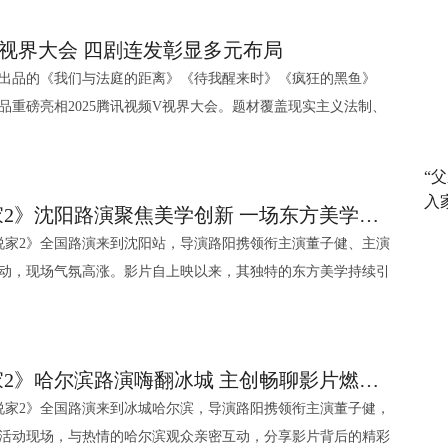
五张角色海
，各显神通，无厘头桥段天马行空，看似毫无逻辑却又自成一番
身都是笑点，葵芳和结衣一个四舍五入“19岁”，一个要“下海”，
与观众分享全新作品。 合家欢喜剧电影《熊猫计划
。演员宋洋扮演的是“心奉妈祖，同祈两岸，归家念一”的福建水
的静态爆梗到预告的动态冲击，都展示着电影《盖世神功》是一
。同时，一众演员共同构建的夜场江湖群像，也是港式情义内核的
视界大会 四剧连发彰显多元布局
，萌力十足的熊猫胡胡闪亮登场，与台下进行萌趣互动，随后成
的是威名远震破肚将军、福建水师右营游击蓝理。“随兄出征，
者准备的、不容错过的解压盛宴。 今日上映致敬经
资本收购，江湖小人物们秉持“世事艰难更要守望相助”的原则，组
文化出品的《我们与法庭的距离》《待我醒来时》《疯狂的黑鱼》
热情地介绍熊猫胡胡的萌点。另外还有“硬核版胡胡”突袭发布会
福建水师前锋副校蓝瑶，该角色由刘学扮演。王雨甜饰演的是福
狂躁动直击笑穴 今日，这部癫狂之作已登陆全国影院，
情义让观众“笑着流泪”，更在品味到影片内核后称赞“笑声之外是港式
品重磅亮相2025腾讯视频V视界大会。题材覆盖现实主义法制、
态成为全场焦点。这部电影中，国际巨星成龙与国宝熊猫胡胡组
神。王乃训饰演的是福建水师陈英，是水师里“桅楼传令的矫捷飞
盖世神功》从内核到形式，都充满了对以周星驰电影为代表的经
味有香港独特的味道”，也让内地观众发出“等疯了”的感慨，渴盼电
犯罪、动作冒险等多元赛道，既彰显了七印象文化在内容创作上
进入一个与世隔绝的神秘部落，在震撼的原始奇观中，开启一场
。电影更是抓住了无厘头喜剧“认真搞笑”的精髓，在荒诞不羁的
印证了其电影+剧集双线深耕的行业标杆实力。 四剧齐放风
一段欢乐解压的治愈之旅。 同样令人期待的还有电影
是对小人物的生动刻画和对欢乐本质的执着追求。主创团队以满
“
文领衔主演，谢君豪、王丹妮、廖子妤、杨伟伦、卢镇业、何启
虎监
鹏飞执导，根据双雪涛同名小说改编，蒋奇明、李雪琴领衔主
让观众毫无负担、开怀大笑的观影体验。 对于看着港
入
芯駖、林熙彤、邓丽英、蔡蕙琪主演。影片由安乐影片有限公
电影《刺杀小说家2》沈阳路演聚焦美学创新 一场东方美学与现代影像的完美融合
任敏领衔主演，包贝尔特邀主演，黄璐、邹元清、周杨洋、王宫
竞赛单元的佳作将于2026年1月17日上映。导演鹏飞在现场分
看到电影中林雪、罗家英、詹瑞文、陈启泰等面孔的出现，本身
天津猫眼文化传媒有限公司出品，中国电影集团公司引进，安乐
小说家2》全国路演来到沈阳站，导演路阳携领衔主演董子健、主演
 饰）从刑庭调至家事庭
银幕的创作初心，并深入解读了蒋奇明、李雪琴与片中角色的高契
那些天马行空的笑点、颠覆常规的剧情展开，无疑将直接触动观
司发行。影片已于大年初四在两广地区爆笑上映，粤语口碑王
动，现场气氛高涨。影片自上映以来，其独特的东方美学持续引
睿（任敏 饰）及法律同侪共同处理亲子矛盾、婚姻纠纷等社会问
放了两位主演的问候视频，而鹏飞导演更是准备了由鹏飞、双雪
“笑到甩肺”的畅快感。这个世界里，也许没有盖世武功，但一定
炸，新年爆笑解压。 剧照7.jpg 剧照8.jpg
影“将传统艺术与现代影像完美融合，打造出真正属于中国的奇
民法院影视中心全程指导，基于真实案例创作，创作初期便深入
主创亲笔签名的原著小说赠予现场幸运观众。现场精彩的讲述与
乐。 从“癫”峰版终极海报到笑点轰炸的终极预告，无
美学的崛起，每一帧都能当壁纸”。影片讲述了赤发鬼（邓超 饰）
人民与时代的法治文艺精品。 都市悬疑爱情剧《待我醒
大唐妖探》备受
无厘头喜剧的纯粹与诚意。影片已于1月16日全国公映，欢迎大
改变命运，导致小说家路空文（董子健 饰）和众人深陷双世界危
甜、张新成领衔主演，刘畅特别主演，黄米依、秦晓轩、盛冠
：希望通过兼具喜剧加探案的类型，创新动画电影新叙事，打开
个鸡飞狗跳、笑声震天的癫狂世界，领取一份专属的新年快乐。
电影《刺杀小说家2》哈尔滨路演嗨翻冰城 主创畅聊影片燃爽对决与双向救赎
主创揭秘东方元素设计巧
友情出演，柯蓝特别出演。该剧改编自丁墨小说《待我有罪
程腾则详细阐释了创作理念：影片以“人妖共存”的唐朝长安为舞
小说家2》全国路演来到冰城哈尔滨，导演路阳携领衔主演董子健，
刑警尤明许（景甜 饰）和失忆高智犯罪心理学教授殷逢（张新成
的“永动机关之城”，全力打造颠覆想象的中国首部喜剧探案动
活动现场，与热情的哈尔滨观众亲密互动，分享影片背后的精彩
。路阳导演分享了影片对《水浒传》的致敬：“我非常喜欢《水
追捕连环真凶的故事。二人在抽丝剥茧的办案过程中渐生情愫，