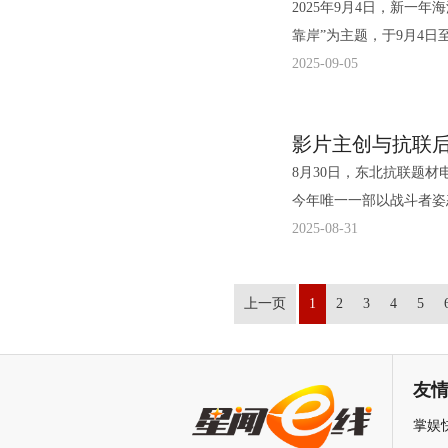
2025年9月4日，新一
影集团公司党委书记/董
为还原打戏的真实重量感
都很有成就感。”他还以
上精致的装饰，认为这些
佰》《金刚川》《我和我
到《浪浪山小妖怪》刷新国
靠岸”为主题，于9月4
裁李捷，阿那亚创始人马
练的时候必须得下苦功夫
食，现场互动热闹又暖心。 2.董子健.jpg 3.丁程鑫.jpg 燃爽解压收获好评 走心
合当代观众的审美需求”
的电影作品累计票房10
风靡全球，无不印证着优
40部影片的55场放映与
2025-09-05
兼新丽电影CEO李宁，
骗”，本以为能暂别打戏
看 电影《刺杀小说家2》自上映以来，凭借燃爽剧情与情感内核的巧妙融合，持续引发观
价道：“电影中，心树的
品的“鬼吹灯”系列剧集累计播
全资子公司“萌谷文化”
共振，让温度、湿度与生活的
事长兼CEO王中磊，上
作；年轻演员同样不甘示
众热议，大家围绕“燃爽
深谙中国传统色彩美学之
印象文化出品的电影作品
发、制作统筹、整合营销
板块，有年轻一代的世说“
动。“AI电影黑客松”大
强度拍摄诠释坚持就有回
示：“全程看得心潮澎湃
内涵。”这种对传统美学
第77届戛纳国际电影节
IP生态的更多可能。 基于《浪浪山小妖怪》《罗小黑战记2》及《鬼灭之刃：无限城篇 第
然回首”“此生即彼生”
度AIGC荣誉短片
与控制力；王彦霖坦言自
燃劲儿，平时加班攒的烦
值与文化厚度，为“小说家宇宙”注入了
该片在北美地区接连提名第
一章 猗窝座再袭》等动
8月30日，东北抗联题
人记忆的消逝到家庭循环
同时，还有众多明星嘉宾
着大锤，身上负重加起来
了！”也有观众认为影片
导，王红卫监制，里则林
佳国际影片”等专业类奖
依赖单一票房增长，转向以
今年唯一一部以战斗者姿
由陈可辛、黄建新、曹保平、马
野、乌尔善、王红卫、白
服的限制，演员邓飞在动
拍’的奇幻片！小说世界
鑫、王彦霖、邓飞主演，
电影节上获得了最佳摄影
提供了持续动能。同时，
国路演的第一站。首映式
2025-08-31
增设的AIGC单元，同
苏芒、齐溪、张宥浩、蔡
行云流水；此次特辑也首
的设定，打破了‘反派只有
影片由上海华策电影有限
民视角展现了中国人骨子
略”精准触达；AI辅助生
主办，相关领导、抗联后代、抗
景观。再加上4部“行业
丹、颜卓灵、王鹤润、庆
以看到张震经常练习传统
好，既有让人攥紧拳头的
司、中国电影产业集团股
收获回响，中国驻英国大
－消费”的生态闭环，此模
合导演肖一凡，演员邵正
秀，推动行业成长。 在今年的展映板块，有共同观看的别致生态。数十部中外佳作置身阿
团、刘家豪。此外还有两
间尽显角色魅力；辛芷蕾
赎内核，看完心里满是力
份有限公司、天津猫眼微
国界的人道主义精神，传递
上一页
1
2
3
4
5
牌外，张博亦揭晓了当日
景天瞳、寇文琦等悉数到场，介
那亚独特的海边场景——
沙、周政杰、李哲坤。《
响其动作发挥，导演路阳
价：“从市井里的火锅店
文化传媒有限公司、郭帆
也极力扶持青年导演的第
国IP衍生市场仍处于发
工大师生们一起观看影片
场」，并新增北岸「银河
然。期间，可爱的宇
全员拼劲诠释中
让人大呼过瘾的打戏，也
微梦创科网络技术有限公
第74届戛纳国际电影节“
将依托其IP识别和经营能
联后代和哈工大学子进行了热烈交流。 电影《生还》由
越》等作品映射的粼粼光影。 《就是溜溜的她》《风儿踢踏踩》《风柜来
部门的嘉宾齐聚一堂，见
体的拍摄过程中，工业化
对燃爽视效的认可，还是
中！
推介、第16届First
友
业领域，致力于将IP业务打造成电影之外的
影业（黑龙江）有限公司
波》组成“聚焦侯孝贤”
和《巨浪》获得海浪年度
Demo制作，从招式设
带来痛快的解压体验，细
佳女演员等奖项；耿子涵
评估模型，多维度精准洞
限公司、白山市旅游建设
掌娱
《别假正经》《物质主义
浪年度荣誉短片。此外，
架，甚至最多的一场分镜
王彦霖.jpg5.大合照.jpg 电影《刺杀小说家2》由路阳执导，王红卫监制，里则林编剧，邓
获第七届平遥国际电影展“
同筑建起猫眼IP战略的