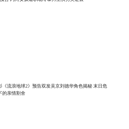
影《流浪地球2》预告双发吴京刘德华角色揭秘 末日危
下的亲情割舍