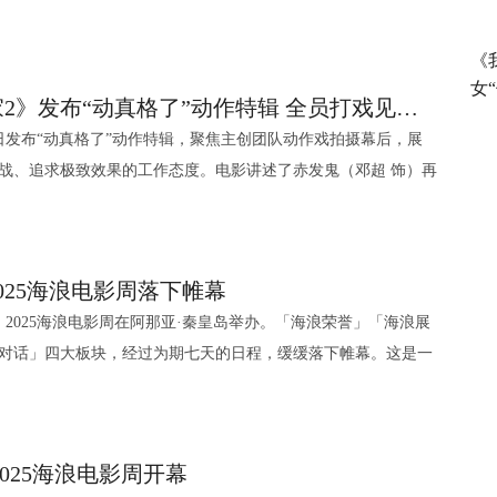
续引发观影热潮，不少观众纷纷表示电影“充满奇思妙想”、“打戏
字跟它有匹配，用这些带感的绰号算是一种致敬。”这一设计理
的彼此救赎与共同成长。 黑色幽默犯罪悬疑剧《疯狂
探索自我，最后打破定义成为自己的传奇故事。导演李夏表示这
想象力和匹配的世界观” 影片讲述了赤发鬼（邓超 饰）再度现世
烈反响，一位观众激动地表示：“云中五虎的武器和秘术设计特
“疯狂”系列。由蔡岳勋执导，魏翔、沙溢、刘雅瑟、王彦霖、娜
打磨，将带领观众走进一个扎根于草原的奇幻世界，让大家感受
《
，导致小说家路空文（董子健 饰）和众人皆深陷双世界危机的故
与现代审美完美结合，让人眼前一亮。”面对观众关于“自我救
特邀出演。讲述了中年失意精英唐勇（魏翔 饰）为筹手术费策划
女
人
电影《刺杀小说家2》发布“动真格了”动作特辑 全员打戏见真章幕后也热血
羁绊 在哈
理学角度深入剖析了角色关系：“久天代表着‘超我’的崇高理想，
成员各怀鬼胎导致计划失控，与偏执警察袁莱（沙溢 饰）在72小
与演员彭昱畅、张钧甯、黄晓明皆以乌鸦面具、黑色雨衣造型亮
日发布“动真格了”动作特辑，聚焦主创团队动作戏拍摄幕后，展
阳携领衔主演董子健、主演丁程鑫、王彦霖与观众热情交流互
欲望与黑暗面，而空文则是更真实的‘自我’，在冒险过程中经历着
次发布的最新预告中，展现了唐勇带领“专业团队”实施“业余犯
们称电影《匿杀》有着“够劲”的故事，“够顶”的烈度和“够
战、追求极致效果的工作态度。电影讲述了赤发鬼（邓超 饰）再
导演，现场多次表达了归家的亲切感，并为家乡观众解读了双世
程鑫在谈及行者的造型设计时，详细分享了角色造型中的东方美
非的趣事，以天马行空的想象力和荒诞不羁的叙事手法，打造令
角色方天阳是用画笔记录命案现场的“地狱画手”。张钧甯透露角色
文（董子健 饰）于异世界相遇，此举引发了赤发鬼的自我意识觉
乡和大家一起看电影！异世界的赤发鬼、五虎等角色，对应现实
设计，化妆老师在我脸上试了十多种纹路版本，最终确定的纹路
的《巫峡观山》，作
力值双双在线。黄晓明则坦言角色蔡民安与方家姐弟渊源颇深，
改变命运，导致所有人深陷双世界危机。关键时刻，路空文打破
色相遇后能确定彼此是活生生的存在，这种关系很奇妙”；董子
格的，每一个细节都蕴含着东方美学的表达。”从匠心独具的场
拍的终章，将延续固定创作团队及主演阵容。该剧改编自天下霸唱
富。电影《匿杀》呈现的极致暴力美学和生猛复仇故事，带观众
场与赤发鬼的终极对决的故事。电影自官宣定档以来，便牢牢占
路空文和空文是两个独立角色，空文代表内心向善的一面，拍摄
运用，从精心打磨的角色造型到深植经典的文化致敬，影片通过
》，由蔡岳勋执导，潘粤明、张雨绮、姜超主演。故事讲述胡八
025海浪电影周落下帷幕
多次冲上热搜，充分点燃了观众的期待热情。电影10月1日全球
同时鼓励观众“保持善良和正义，坚持书写自己的命运”；丁程鑫则
统美学现代表达 观众盛赞国风创新 自上
rley杨（张雨绮 饰）、王凯旋（姜超 饰）组成的探险队深入巫峡地
影节特别奖的艺术影片《狂野时代》，也有情节曲折的悬疑电影
0日，2025海浪电影周在阿那亚·秦皇岛举办。「海浪荣誉」「海浪展
！ 主创诠释“中国风味”动作戏 将热血进行到底
五虎一路陪伴成长，行者曾因懦弱逃避，面对兄弟有愧疚与不
家2》在东方美学层面的精湛呈现获得广泛赞誉，许多观众称赞
的千古谜团，运用风水秘术探寻失落古迹的冒险历程。王牌班底
《如意饭店》等。喜剧板块也将推出《千金不换》《机“气”人》
对话」四大板块，经过为期七天的日程，缓缓落下帷幕。这是一
创团队的热血与拼劲展现得淋漓尽致，每一帧都藏着不为人
。”，首次来哈尔滨的他也表示“期待体验冰雪大世界，想吃锅包
纸”。其一，影片充满东方韵味的场景打造频频获得称赞，比如“赤
”系列的品质保障，更瞬间点燃广大粉丝的期待与热情。 电影剧
生3》《熊猫计划2》《年会不能停2！》《“骗骗”喜欢你2》等
之旅，人们来到这片海滩，留下属于自己的光影印迹。
导演路阳便给影片动作戏定下基调：“这次的动作依然是具有漫
北人的王彦霖表示对哈尔滨这座城市感到格外亲切，现场不仅聊
为了热议焦点，许多观众认为“红色沼泽和残存寺庙的结合，与角
化有限公司由著名
续IP热度。还有《碧波潭小妖怪》《星有野》等动画电影，以及
荣誉 「海浪荣誉」是海浪电影周的短片征集评选竞
味道的。”面对高强度的动作戏，爱岗敬业如邓超一般，态度也
铁锅炖大鹅、锅包肉等家乡美食。谈及角色关系时称：“霹雳火
隐喻”、“这种通过视觉元素传递主题内涵的手法，展现了中国传
片人梁静创立，聚集业内资深金牌影视人，组成精英团队，专注
作犯罪电影《怒火漫延》、剧情片《好好的》等多部不同类型、
电影语言、关照时代变化的创作新势力。9月7日晚上，2025年
不必如此”，并坦言这辈子遇过最难的动作就是电影里的托马斯回
三，但无论秘术多厉害，角色间的情感始终共通。”同时他分享
哲学思考”，这一观点与路阳导演在沈阳路演中阐述的设计理念形成
作、投资与发行、艺人经纪等领域。2016年成立至今，已制作出
以满足不同观众的期待。 次元新生 探索动画与IP的
025海浪电影周开幕
那亚·秦皇岛的A剧场举办。海浪电影周理事单位的代表：中国电
18遍，而最终效果也让路阳导演现场直呼“这真可以了”；董子健
特效妆震撼，吊威亚破门而出的场景让我觉得太帅了，每段拍摄
心十足的服装造型引发广泛讨论，不少观众特别注意到角色服装
性及商业性高度兼容的优秀影视作品。创始人管虎执导的《八