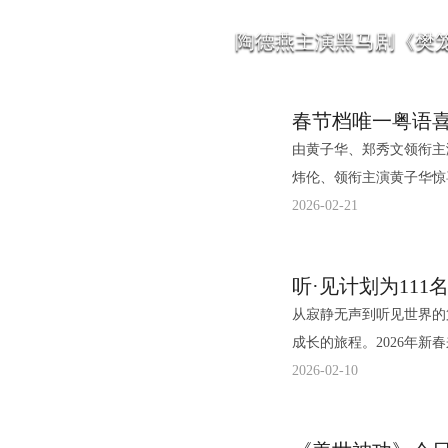
陶德燕主演黑马剧《樊笼
由黄子华、郑秀文领衔主
炜伦、领衔主演黄子华惊
后”，爆梗频出炒热现场
2026-02-21
映，打破中国香港华语电
区）正式上映，获得首日
笑港片”“纯血粤语真的
从寂静无声到听见世界的
进行路演，马年看黑马电影爆笑开年
成长的旅程。2026年
现场爆笑狂响 黄子华从大状到夜王情义不改 广
女士共同发起的北京新阳
2026-02-10
结束后自发鼓掌，称赞影
恢复阶段的听障儿童，送
出眼泪、笑到捶桌”。而
能，包含了22本语言启蒙
片作为两人继《毒舌律师