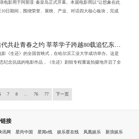
年海浪电影周于阿那亚·秦皇岛正式开幕。本届电影周以“让想象在此
事长、中国电影产业集团股份有限公司董事长傅若清，大麦娱乐总
，全程手握真剑拍摄，想要演绎好这个角色，董子健表示：“训
“因上努力，果上随缘”来鼓励观众。从解读创作细节到推荐家乡美
细节“不仅美观，更承载着文化内涵”、“既传承了文化精髓，又符
的祖国》《东极岛》等影片均获票房佳绩。截至目前，公司出品
产二维动画电影票房纪录；从“谷子经济”持续升温，到Labubu
日至10日期间，围绕荣誉、展映、产业、对话四大核心板块，完成
寅，新片场CEO尹兴良，阅文集团旗下新丽传媒集团高级副总裁
”，严苛的练习让每一次挥剑都充满力量；雷佳音被导演“善意欺
解闷国庆必
。其三，影片在中式色彩美学的运用上也获得了认可，有观众评
0亿以上，累计制作电视剧/网剧已达千集以上，与腾讯视频联合出
质动画内容与IP生态的巨大潜力。猫眼娱乐在发布会上宣布成立
十余场探讨对话，构建起一个“观看的场域”。让风声、潮声与影声
万达影视传媒有限公司总裁杨海，华谊兄弟传媒股份有限公司副董
，转头下个镜头就穿上三十斤重的铠甲，吊威亚持斧完成空中动
海棠红、烛龙的橘红、时空之门的霁青等，每一种色彩的选用都
放量突破 120 亿次，持续奠定其行业领先地位。 近年来，七
，作为独立动画厂牌，全面布局动画电影全产业链，覆盖投资开
广度交织，共同呈现电影与观看的全新可能。 在今年的荣誉
狮文化副总裁张俊杰等嘉宾出席了荣誉典礼的红毯和荣誉颁发活
弱，打戏零基础的王圣迪，每日挑战飞檐走壁、倒挂金钟，用高
视效”与“双向救赎”两大核心，分享了真切的观影感受。有观众表
道，不仅营造出惊艳的视觉体验，更通过色彩传递了丰富的情感
在国际舞台亦屡获瞩目。2024年上映的管虎导演作品《狗阵》在
发行，及IP长效运营与商业化体系搭建，与合作伙伴探索内容与
新”语。在818部有效投递短片中，最终选拔出10部短片组成“蓦
赛入围作品主创、海浪荣誉“行业关注”展映单元短片剧组、海浪年
报；丁程鑫首次挑战转网威亚，克服器械阻碍，展现出超强核心
！路空文在云中城和怪物对打的特效太震撼了，刀光剑影间满是
的深度挖掘与创新表达，使得影片在视听层面同时具备了艺术价
上获得一种关注单元“最佳影片”和狗狗金棕榈评审团大奖；同年，
影片主创与抗联后代共赴青春之约 莘莘学子跨越80载追忆东北抗联精神 电影《生还》全国首映式在哈工大圆满举办
“裂隙中的歌声”三大荣誉竞赛合集。短片的创作主题丰富多样，从个
入围剧组、海浪年度荣誉短片入围剧组也踏上红毯。 与此
己“现实世界穿皮夹克，异世界里穿肌肉衣”，每天穿着装备、抡
躁，好像跟着那些反派一起被‘打败’了，这种解压感太够劲
独特的东方气韵。 电影《刺杀小说家2》由路阳执
34届哥谭独立电影奖“最佳导演”、2024美国电影独立精神奖“最
画项目的宣发实践，猫眼正在逐步构建出一套完整的方法论——从
材电影《生还》的全国首映式，在哈尔滨工业大学成功举办。这是
的困境，再延伸至公共议题的思考与超现实手法的探索。最终将
也亮相荣誉典礼，共襄盛举。他们是：陈可辛、黄建新、文牧
六十多斤，一招一式将霹雳火的威武展现得淋漓尽致；由于动捕
的反派设定跳出了传统套路，对其称赞道：“这是我今年看过最‘敢
编剧，邓超、董子健领衔主演，雷佳音特别出演，王圣迪、丁程
项。同年，管虎导演的电影《一个男人和一个女人》在上海国际
“内容+衍生+科技”为核心的生态化体系，为IP的长期价值挖掘
态纪念抗战的电影作品，《生还》剧组专程重返拍摄地开启了全
丽、文牧野组成的重磅评审团进行决选。 2025海浪电影周
一骢、杜可风、马丽、雷佳音、刘昊然、高叶、王传君、金晨、
作戏中需要尽可能放大至夸张状态，以此让黑龙的动作显得更加
不再是现实的‘附属品’，反而有自己的逻辑和灵魂，尤其是赤发鬼
张震、辛芷蕾友情出演，郭京飞友情声音出演，常远特邀出演。
奖；2025年暑期公映的《东极岛》，不仅被国内媒体赞誉“以平
猫眼也逐步构建动画电影的全新运作模式：宣发采用“分众策
由黑龙江省委宣传部、哈尔滨市委宣传部、哈尔滨工业大学联合
样有10部短片参与单元荣誉角逐，将为我们呈现人机协作的视觉新
文静、王锵、王子文、王一通、程潇、张文昕、孙安可、祝绪
次公开了由张震饰演的久天这一角色的相关细节，在拍摄现场可
恶’的套路。”还有观众评价：“这部片把‘爽’和‘暖’结合得特别
公司、上海猫眼影业有限公司、宁波元气未来文化传媒有限公
里的善良、血性”，更在英国举办了首映礼，让中国壮举在世界
产实现降本增效；推动IP商业化发展更加多元，形成“内容－文化
联专家学者和哈工大师生参加活动。 影片导演高群书、联
关注”单元的短片，合计24部作品的的海浪荣誉，旨在挖掘潜力新
怜、姚弛、王晓赟子、丁笑滢、蔡卓音、刘亦淳、莫非定律乐
武术破风八刀，他表示想要动作漂亮就需要多花功夫，一招一式
燃爽剧情，能痛快释放压力；又有关于家人、关于自我和解的救
份有限公司、北京自由酷鲸影业有限公司出品，浙江华策影视股
使郑泽光出席首映，国际主流媒体报道，观众评价“展现了跨越
式将助力猫眼在动画电影运营方面实现系统性提升。 除动画厂
一、周云鹏、邱健、徐雅惠、刘頔、王天心、李梦瑶、段秋钰、
部佳片的主创集结亮相：《捕风追影》剧组的导演杨子，演员此
饰演的入云龙武力值拉满，角色盔甲也是实打实的重，但都未影
量。”同时，大家也对影片的细节处理赞不绝口，有观众评
影文化传媒有限公司、长影集团有限责任公司、深圳市一怡以艺
了生而为人的珍贵品质”。目前影片正在全球公映中。 七印象
6
7
8
...
76
77
下一页
活动的第二重惊喜——猫眼的IP衍生业务。从全球视野来看，中
绍了影片拍摄中许多鲜为人知的故事。 在与现场嘉宾和哈
从「黎明之前」到「午夜绿洲」，从「到灯塔去」到「酒神剧
只此青绿》剧组的导演周莉亚、韩真，演员张翰、谢素豪、刘沛
表示“她所有的动作、枪花都能自己完成”，言语中满是认可。
日常，到异世界的云中城场景，每一帧都能看出主创的用心。有
（北京）影业有限公司、成都酷鲸影动文化传媒有限公司、北京
一部或第二部剧情长片，那嘉佐导演的处女作品《街娃儿》入围
展早期，与美国等成熟市场相比，具备可观的发展潜力。猫眼娱乐
之后，主创团队深深地被现场观众的热情所感动，敞开心扉与抗
渡口」，一同沉醉于《穆赫兰道》《爱在黎明破晓前》《星际穿
树机器人再次来到红毯，献上精彩的组队表演。 各个
式热血 打造独特的东方奇幻异世界 电影整
有让人会心一笑的烟火气，国庆带家人来看太合适了！”无论是
司、浙江华策金球影视有限公司联合出品，影片正在全国热映
一种关注”单元，同时还获得了第16届First青年电影展评委会荣誉
力、渠道资源以及IP超级发布体系，将优势延伸至更广阔的IP产
长影时代传媒股份有限公司、岩上
的人》《千禧曼
证新生代电影人、AI艺术家和他们的作品收获荣誉。《溯洄记》
制作思维贯穿始终，每场动作戏开拍前，团队已完成精细化
对救赎内核的共鸣，都印证了影片的独特魅力，奇幻设定给观众
青年电影展最佳艺术探索荣誉推介、第5届平遥国际电影展费穆荣誉·最
情链接
“第二曲线”。 猫眼创新研发了“BTAP”IP开发
、湖北联影创艺文化传媒有限公司出品，福建省电影发行放映有
展映，看侯导如何呈现彼时年轻人们的孤独、浪漫、欢愉、苦痛；
AIGC荣誉短片，《独唱团》《杀死艾达》《顺流而下》获得海
计到威亚轨迹都提前在虚拟场景中推演，为现场拍摄划定精准框
腻情感传递温暖力量，成为国庆档里解闷又走心的优质选择。 4.
导演的《小白船》入围第76届戛纳国际电影节“导演双周”单元，
察、科学识别IP价值。完整的运营体系和数据驱动的评估能力共
投资开发有限公司、风吹不动影业（海口）有限公司、岩上影业
快讯网
星尚中国
星闻e线
娱乐星在线
凤凰娱乐
新浪娱乐
者》《复活她》《仲夏夜惊魂》召唤“A24之夜”降临，为中国影
《独唱团》还获得了海浪年度观众选择荣誉。与此同时，2025海
就有256个镜头。导演及动作指导全程对每个动作进行示范，高
费穆荣誉·最佳导演”、“藏龙”单元最受欢迎影片，并提名第38届
坚实根基。 随后，发布会集中介绍了猫眼娱乐逐步构建和完善中的