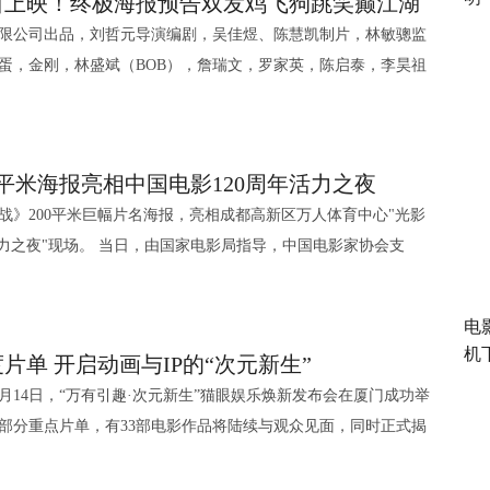
日上映！终极海报预告双发鸡飞狗跳笑癫江湖
光慈善基金会听·见计划慈善专项基金成立于2024年4
你再拍，当然是同意”。导演吴炜伦回答两部的区别，“《毒舌律
限公司出品，刘哲元导演编剧，吴佳煜、陈慧凯制片，林敏骢监
年发起的“听·见计划”。专项资助听障儿童人工耳蜗移植手术与助听
情义。两部戏都有义字。不管是律师江湖还是夜场江湖，不变的
蛋，金刚，林盛斌（BOB），詹瑞文，罗家英，陈启泰，李昊祖
内障患者复明手术资助。项目愿景是让世界的声音和美丽可以被
袂主演的无厘头喜剧《盖世神功》，今日正式全国上映。影片同
准备的新年礼物活动，是项目在完成关键医疗救助后，对儿童听
六块腹肌”，得到肯定的答案后，黄子华一句“那六块一斤很快合成
告，将无厘头的癫狂风格推向极致。这部集结香港喜剧半壁江
入的持续关怀与创新延伸。 礼物并非千篇一律，而是
也是黄子华和郑秀文时隔多年的再次合作，现场黄子华分享两
爆笑之作，已准备好用最纯粹的快乐，席卷全国银幕。
年龄和听觉恢复状态量身而定。这体现了听·见计划精准资助与人文
的吵架情侣”。更令观众惊喜的是，未能来到现场的郑秀文加入连
0平米海报亮相中国电影120周年活力之夜
黄金配角齐聚笑到脸疼 影片今日发布的终极海报，
。对于刚完成人工耳蜗开机或助听器验配后、正处于听觉唤醒和
“合作很默契没有代沟”，黄子华“从小就听郑秀文唱歌”笑力拉
海战》200平米巨幅片名海报，亮相成都高新区万人体育中心"光影
色为视觉基调，瞬间引爆关注。海报的绝对中心，是电影中那把
启蒙发声书是极佳的辅助工具；而对于已进入学龄期、需要进行
“在意与不在意”的“粤式饶舌”台词，黄子华分享“洗澡的时候都在
家电影局指导，中国电影家协会支
打出“炼狱十八斩”的“不普通”之刀，它不仅是关键道具，更象征
的儿童，话筒和音响则能鼓励他们勇敢开口，参与声音的大合
皂不在意”，梗王现挂将戏里的欢乐延续至戏外。 剧照3.jpg
中心、四川省电影局、成都市委宣传部主办的"光影绽放·中国电
支点。刀锋前是钟骏儿饰演的洪真英，以双手捂嘴、双眼圆睁的
”，更着眼于让他们“听清”、“听懂”，并最终学会说话，融入社
的活动在成都市高新区万人体育中心举行。电影《澎湖海战》的演员
了无厘头喜剧的夸张精髓。而刀身之后，各路“癫公”尽显本色：
支持，源于项目与国内顶尖医疗资源的深度合作所积累
来便成为贺岁“口碑王炸”。不少观众在看过电影后称赞影片为近
电
耿乐、胡明、王雨甜、王乃训、刘学参加活动，当晚本片的两位
蛋顶着一只熊猫眼，金刚与林盛斌（BOB）的表情已趋“发癫”，
北京协和医院、首都医科大学附属北京儿童医院、复旦大学附属
剧“作为粤语贺岁片无敌了”“很久没在影院笑的这么开心”。纯正
机
片单 开启动画与IP的“次元新生”
万人体育中心现场唱响电影宣传致敬曲《澎湖》，同时一面200
难”光明顶，罗家英保持着猪肉铺主理人的从容架势，每位角色都
附属北京同仁医院等多家权威医院，共同开展救助。截至2026年
子华饰演的欢哥“嘟嘴卖萌教学”场面令人“笑到肚痛”，郑秀文饰
月14日，“万有引趣·次元新生”猫眼娱乐焕新发布会在厦门成功举
巨幅海报也缓缓地在观众席中伸展开来，巨幅海报亮相的同时，
报中更添飞鸡与吠犬，生动演绎了“鸡飞狗跳”的终极混战现场，
04例听障儿童的人工耳蜗手术资助、7例儿童验配助听器资助。
全场“笑炸”，更有不少观众秒嗑这对集齐“宿敌文学、破镜重圆、
部分重点片单，有33部电影作品将陆续与观众见面，同时正式揭
多平米的电子大屏上跳出“看澎湖 盼统一 愿回家”9个大字！演唱
至顶点。 同步曝光的终极预告片，则将这股癫狂动能
划希望通过自己的行动，让越来越多人关注听障儿童、
P”。戏内重逢火花不断，戏外则是黄子华郑秀文“王后”阵容的二
厂牌，并公布了电影之外的第二曲线——IP衍生业务，开启动画
8位演员一起上台向观众推荐该片，齐声道出推荐语：“2026，
种打脸”场面层出不穷，“各种癫笑”魔音贯耳，节奏密集如连环
的群体，继续深化探索，让“听见”与“看见”成为每个生命平等参
笑名场面。杨伟伦饰
片单推介环节，