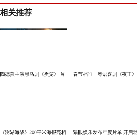
相关推荐
陶德燕主演黑马剧《樊笼》 首
春节档唯一粤语喜剧《夜王》
演蛇蝎美人扮相惊艳
广州路演 黄子华粤语“造梗
王”现场爆笑开大
《澎湖海战》200平米海报亮相
猫眼娱乐发布年度片单 开启