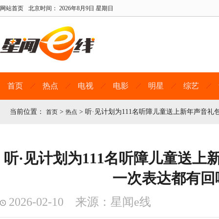
网站首页
北京时间：
2026年8月9日 星期日
首页
热点
电视
电影
明星
综艺
当前位置：
>
>
听·见计划为111名听障儿童送上新年声音
首页
热点
听·见计划为111名听障儿童送上
一次表达都有回
2026-02-10 来源：星闻e线