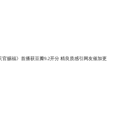
天官赐福》首播获豆瓣9.2开分 精良质感引网友催加更