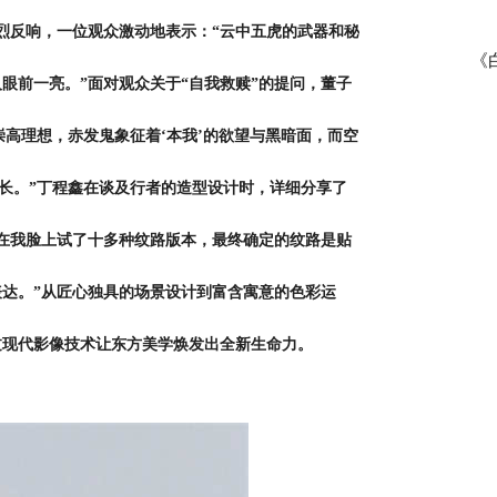
烈反响，一位观众激动地表示：“云中五虎的武器和秘
《
眼前一亮。”面对观众关于“自我救赎”的提问，董子
崇高理想，赤发鬼象征着‘本我’的欲望与黑暗面，而空
成长。”丁程鑫在谈及行者的造型设计时，详细分享了
在我脸上试了十多种纹路版本，最终确定的纹路是贴
表达。
”从匠心独具的场景设计到富含寓意的色彩运
过现代影像技术让东方美学焕发出全新生命力。