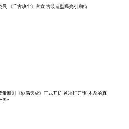
晓晨 《千古玦尘》官宣 古装造型曝光引期待
蓝帝新剧《妙偶天成》正式开机 首次打开“剧本杀的真
世界”