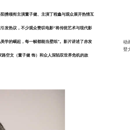
演路阳携领衔主演董子健、主演丁程鑫与观众展开热情互
引发热议，不少观众赞叹电影“将传统艺术与现代影
风美学的崛起，每一帧都能当壁纸”。影片讲述了赤发
动
登
家路空文（董子健 饰）和众人深陷双世界危机的故