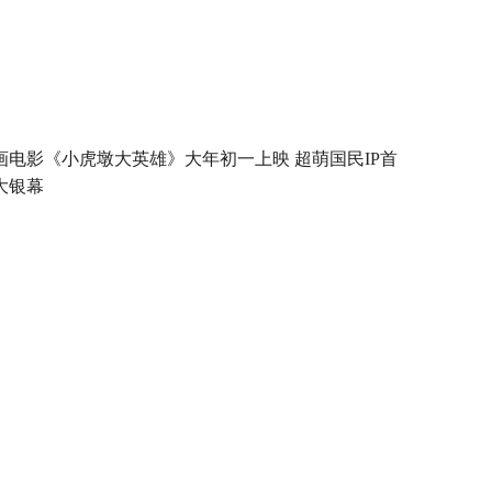
画电影《小虎墩大英雄》大年初一上映 超萌国民IP首
大银幕