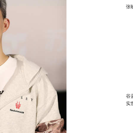
张
谷
实