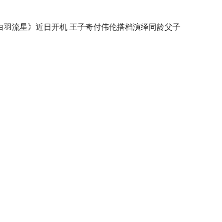
白羽流星》近日开机 王子奇付伟伦搭档演绎同龄父子