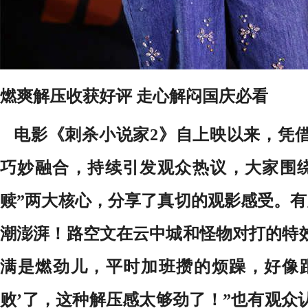
燃爽解压收获好评 走心解闷国庆必看
电影《刺杀小说家2》自上映以来，凭
巧妙融合，持续引发观众热议，大家围绕
赎”两大核心，分享了真切的观影感受。有
潮澎湃！路空文在云中城和怪物对打的特
满是燃劲儿，平时加班攒的烦躁，好像
败’了，这种解压感太够劲了！”也有观众