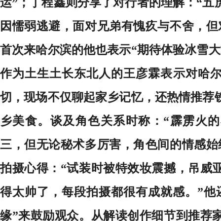
运”；丁程鑫则分享了对行者的理解：“五
因懦弱逃避，面对兄弟有愧疚与不舍，但
首次来哈尔滨的他也表示“期待体验冰雪大
作为土生土长东北人的王彦霖表示对哈
切，现场不仅聊起家乡记忆，还热情推荐
乡美食。谈及角色关系时称：“霹雳火
三，但无论秘术多厉害，角色间的情感始
拍摄心得：“试装时被特效妆震撼，吊威
得太帅了，每段拍摄都很有成就感。”他
缘”来鼓励观众。从解读创作细节到推荐