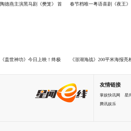
陶德燕主演黑马剧《樊笼》 首
春节档唯一粤语喜剧《夜王》
演蛇蝎美人扮相惊艳
广州路演 黄子华粤语“造梗
王”现场爆笑开大
《盖世神功》今日上映！终极
《澎湖海战》200平米海报亮
海报预告双发鸡飞狗跳笑癫江
中国电影120周年活力之夜
湖
友情链接
掌娱快讯网
星
腾讯娱乐