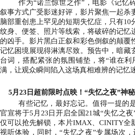
作为
“诺兰惊世之作”，电影《记忆
叙事方式广受影迷好评，影片聚焦一起杀
脑部重创患上罕见的短期失忆症，只有10
纹身、便签、照片等线索，将破碎的记忆
的凶手。影片黑白正叙和彩色倒叙的颠覆
记忆困境展现得淋漓尽致。预告中，暗藏
台词，搭配紧张的氛围铺垫，将“谁在利
满，让观众瞬间陷入这场真相难辨的记忆
5月23日超前限时点映！“失忆之夜”神
有些记忆，最好忘记。值得一提的
官宣将于
5月23日开启全国21城“失忆之
仅可以抢先解锁，本片IMAX、CINITY
视听体验，同时，“失忆之夜”专属场次，