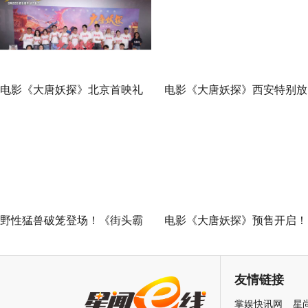
电影《大唐妖探》北京首映礼
电影《大唐妖探》西安特别放
欢乐探案获观众盛赞：“夯！”
映 开启古城合家欢奇幻冒险
野性猛兽破笼登场！《街头霸
电影《大唐妖探》预售开启！
王》（暂译）真人电影布兰卡
马嘉祺献唱主题曲《不退！》
单人预告释出 杰森·莫玛回旋撞
邀你共赴探案之旅
友情链接
招式炸裂
掌娱快讯网
星