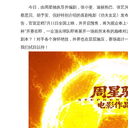
今日，由周星驰执导并编剧，张小斐、迪丽热巴、张艺
蔡思贝、胡予安、倪好特别介绍的喜剧电影《功夫女足》发布“
告，官宣定档7月11日全国上映，并开启预售，将为观众奉上
杯”开赛在即，一众顶尖球队即将展开一场前所未有的巅峰对
剧本？！对手各个身怀绝技，外界也在层层施压，赛场诡计
我们拭目以待！