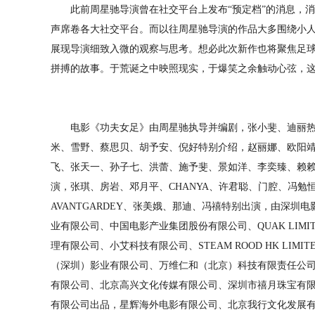
此前周星驰导演曾在社交平台上发布“预定档”的消息，消息
声席卷各大社交平台。而以往周星驰导演的作品大多围绕小
展现导演细致入微的观察与思考。想必此次新作也将聚焦足
拼搏的故事。于荒诞之中映照现实，于爆笑之余触动心弦，
电影《功夫女足》由周星驰执导并编剧，张小斐、迪丽热
米、雪野、蔡思贝、胡予安、倪好特别介绍，赵丽娜、欧阳
飞、张天一、孙子七、洪蕾、施予斐、景如洋、李奕臻、赖
演，张琪、房岩、邓月平、CHANYA、许君聪、门腔、冯勉
AVANTGARDEY、张美娥、那迪、冯禧特别出演，由深
业有限公司、中国电影产业集团股份有限公司、QUAK LIM
理有限公司、小艾科技有限公司、STEAM ROOD HK LI
（深圳）影业有限公司、万维仁和（北京）科技有限责任公
有限公司、北京高兴文化传媒有限公司、深圳市禧月珠宝有
有限公司出品，星辉海外电影有限公司、北京我行文化发展