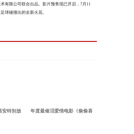
术有限公司联合出品。影片预售现已开启，7月11
与足球碰撞出的全新火花。
西安特别放
年度最催泪爱情电影《偷偷喜
奇幻冒险！
欢你》发布 “夏日恋恋” 版预告