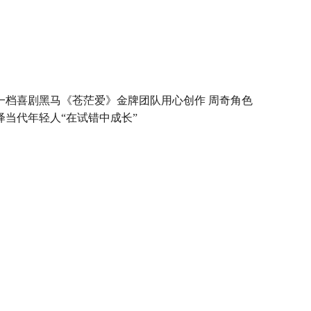
一档喜剧黑马《苍茫爱》金牌团队用心创作 周奇角色
绎当代年轻人“在试错中成长”