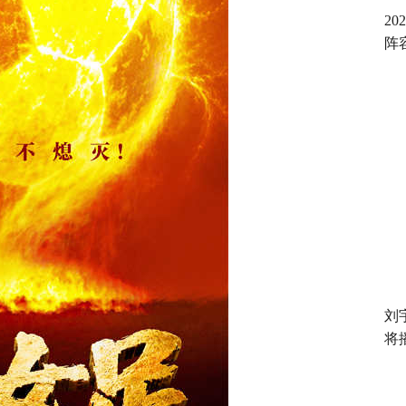
2
阵
刘
将