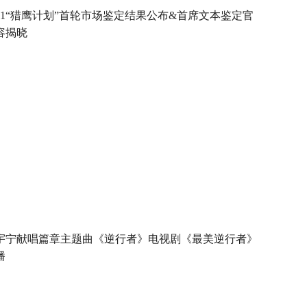
021“猎鹰计划”首轮市场鉴定结果公布&首席文本鉴定官
容揭晓
宇宁献唱篇章主题曲《逆行者》电视剧《最美逆行者》
播