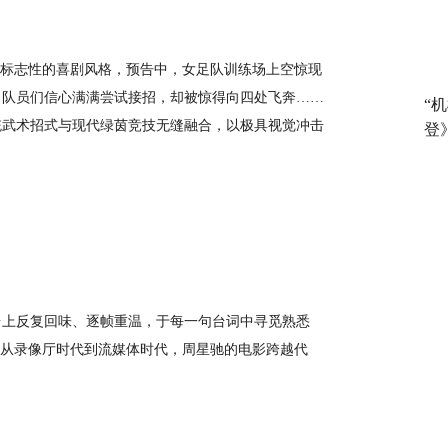
标志性的喜剧风格，预告中，女足队训练场上空惊现
。队员们信心满满尝试接招，却被惊得向四处飞奔……
“
统武术招式与现代绿茵竞技无缝融合，以极具视觉冲击
登
上反复回味、逐帧重温，于每一句台词中寻觅熟悉
。从录像厅时代到流媒体时代，周星驰的电影跨越代