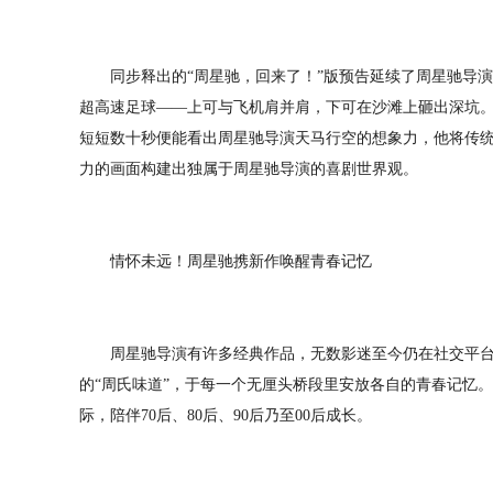
同步释出的“周星驰，回来了！”版预告延续了周星驰导演
超高速足球——上可与飞机肩并肩，下可在沙滩上砸出深坑
短短数十秒便能看出周星驰导演天马行空的想象力，他将传
力的画面构建出独属于周星驰导演的喜剧世界观。
情怀未远！周星驰携新作唤醒青春记忆
周星驰导演有许多经典作品，无数影迷至今仍在社交平台
的“周氏味道”，于每一个无厘头桥段里安放各自的青春记忆
际，陪伴70后、80后、90后乃至00后成长。