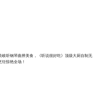
美岐听钢琴曲辨美食，《听说很好吃》顶级大厨自制无
烹饪惊艳全场！