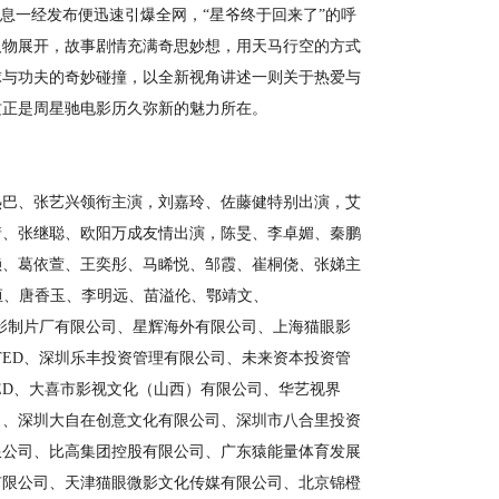
一经发布便迅速引爆全网，“星爷终于回来了”的呼
人物展开，故事剧情充满奇思妙想，用天马行空的方式
球与功夫的奇妙碰撞，以全新视角讲述一则关于热爱与
这正是周星驰电影历久弥新的魅力所在。
巴、张艺兴领衔主演，刘嘉玲、佐藤健特别出演，艾
靖、张继聪、欧阳万成友情出演，陈旻、李卓媚、秦鹏
赖、葛依萱、王奕彤、马睎悦、邹霞、崔桐侥、张娣主
恒、唐香玉、李明远、苗溢伦、鄂靖文、
圳电影制片厂有限公司、星辉海外有限公司、上海猫眼影
ITED、深圳乐丰投资管理有限公司、未来资本投资管
MITED、大喜市影视文化（山西）有限公司、华艺视界
司、深圳大自在创意文化有限公司、深圳市八合里投资
限公司、比高集团控股有限公司、广东猿能量体育发展
有限公司、天津猫眼微影文化传媒有限公司、北京锦橙