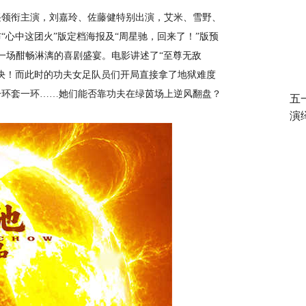
兴领衔主演，刘嘉玲、佐藤健特别出演，艾米、雪野、
心中这团火”版定档海报及“周星驰，回来了！”版预
一场酣畅淋漓的喜剧盛宴。电影讲述了“至尊无敌
决！而此时的功夫女足队员们开局直接拿了地狱难度
一环套一环……她们能否靠功夫在绿茵场上逆风翻盘？
五
演