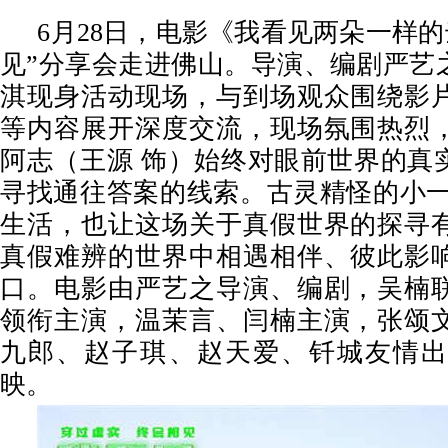
6月28日，电影《我看见两朵一样的
见”分享会走进佛山。导演、编剧严艺
淇现身活动现场，与到场观众围绕影
等内容展开深度交流，现场氛围热烈
阿志（王源 饰）始终对眼前世界的真
寻找通往答案的线索。古灵精怪的小一
生活，也让这场关于真假世界的探寻
真假难辨的世界中相遇相伴、彼此影
口。电影由严艺之导演、编剧，吴楠
领衔主演，温茉言、闫楠主演，张颂
九郎、赵子琪、赵天爱、钎城友情出
映。