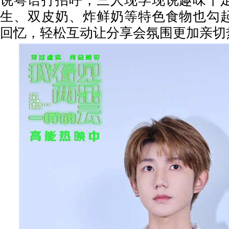
说粤语打招呼，三人现学现说趣味十
生、双皮奶、炸鲜奶等特色食物也勾
回忆，轻松互动让分享会氛围更加亲切