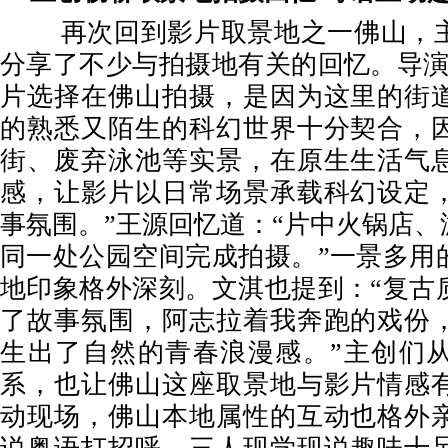
再次回到影片取景地之一佛山，
分享了不少与拍摄地有关的回忆。导
片选择在佛山拍摄，是因为这里的街
的熟悉又陌生的科幻世界十分契合，
街、废弃泳池等实景，在原生生活气
感，让影片以日常场景承载科幻设定
事氛围。”王源回忆道：“片中火锅店
同一处公园空间完成拍摄。”一景多用
地印象格外深刻。文淇也提到：“复古
了故事氛围，阿志拉着我奔跑的戏份
生出了自然的青春浪漫感。”主创们
系，也让佛山这座取景地与影片情感
动现场，佛山本地属性的互动也格外