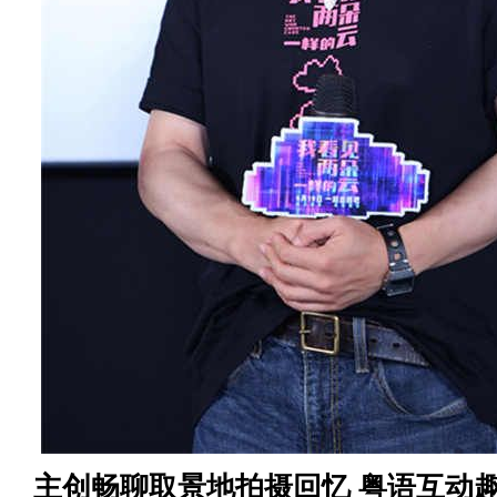
主创畅聊取景地拍摄回忆
粤语互动