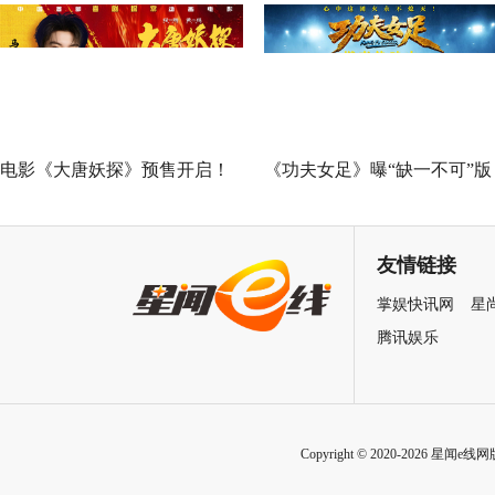
映 开启古城合家欢奇幻冒险！
欢你》发布 “夏日恋恋” 版预
七夕解锁盛夏暗恋毕业季离别
遗憾
电影《大唐妖探》预售开启！
《功夫女足》曝“缺一不可”版
马嘉祺献唱主题曲《不退！》
特辑 揭秘周星驰新作中的新
邀你共赴探案之旅
力量
友情链接
掌娱快讯网
星
腾讯娱乐
Copyright © 2020-2026 星闻e线网版权