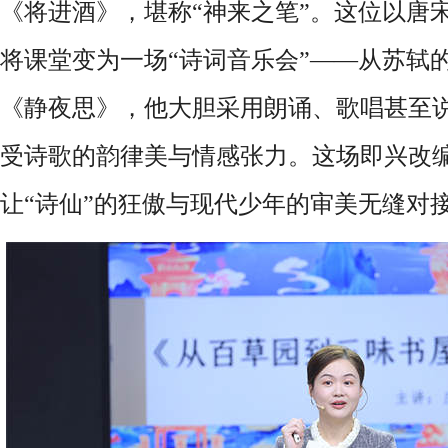
《将进酒》，堪称“神来之笔”。这位以唐
将课堂变为一场“诗词音乐会”——从苏轼
《静夜思》，他大胆采用朗诵、歌唱甚至
受诗歌的韵律美与情感张力。这场即兴改
让“诗仙”的狂傲与现代少年的审美无缝对