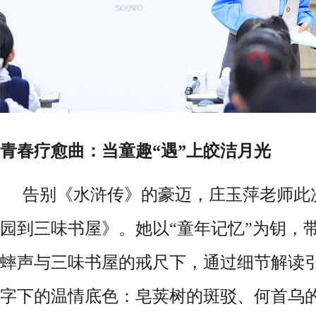
青春疗愈曲：当童趣
“遇”上皎洁月光
告别《水浒传》的豪迈，庄玉萍老师此
园到三味书屋》。她以
“童年记忆”为钥，
蟀声与三味书屋的戒尺下，通过细节解读
字下的温情底色：皂荚树的斑驳、何首乌