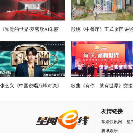
《知觉的世界·罗密欧AI朱丽
殷桃《中餐厅》正式收官 讲
叶》早鸟票正式开售 解锁沉浸
节目录制过程的爱与温暖
式当代艺术大展全新玩法
张艺兴《中国说唱巅峰对决》
歌曲《有你，就有世界》交接
总决赛助阵GAI 《亢龙有悔》
仪式在武汉举行 电影频道助
冲上巅峰炸裂舞台
燕京啤酒有你文化
友情链接
掌娱快讯网
星
腾讯娱乐