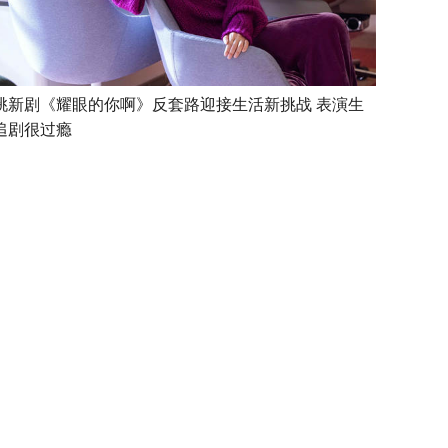
桃新剧《耀眼的你啊》反套路迎接生活新挑战 表演生
追剧很过瘾