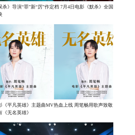
误杀》导演“罪”新“厉”作定档 7月4日电影《默杀》全国
映
影《平凡英雄》主题曲MV热血上线 周笔畅用歌声致敬
有《无名英雄》