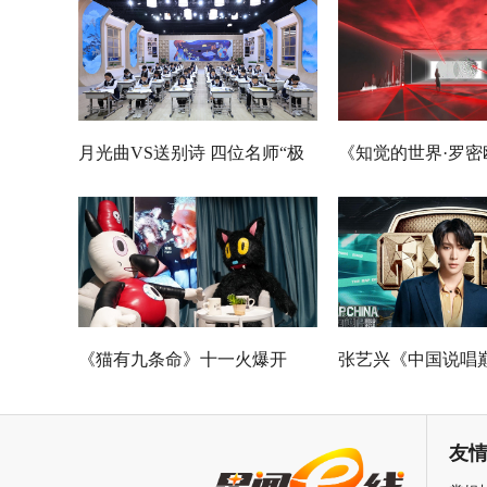
月光曲VS送别诗 四位名师“极
《知觉的世界·罗密
限挑战”谁能晋级总决赛？
叶》早鸟票正式开售
式当代艺术大展全
《猫有九条命》十一火爆开
张艺兴《中国说唱
幕，猫党必看长假北京最高分
总决赛助阵GAI 
展览
冲上巅峰炸裂舞台
友