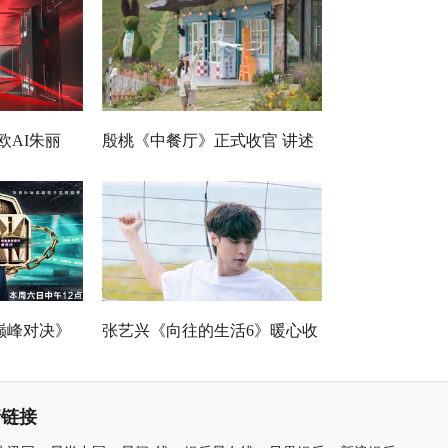
欧AI朱丽
殷桃《中餐厅》正式收官 讲述
 解锁沉浸
节目录制过程的爱与温暖
新玩法
巅峰对决》
张艺兴《向往的生活6》暖心收
《亢龙有悔》
官 愿一切美好如初
情链接