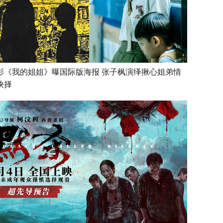
影《我的姐姐》曝国际版海报 张子枫演绎揪心姐弟情
抉择