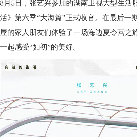
8
月
5
日
，张艺兴参加的湖南卫视大型生活
活》第六季
“大海篇”
正式收官
。
在最后一
屋的家人朋友们体验了一场海边夏令营之
一起感受
“如初”的美好
。