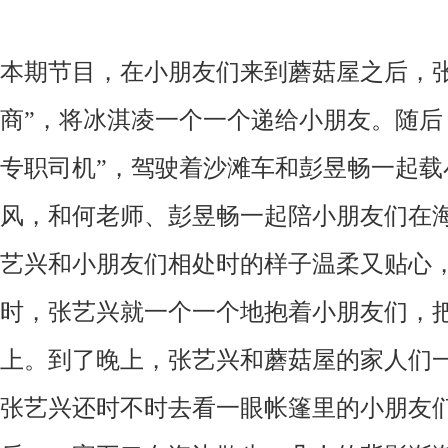
本期节目
，
在小朋友们来到蘑菇屋之后
，
商”
，
将冰淇凌一个一个递给小朋友
。
随后
专职司机”
，
驾驶着沙滩车和彭昱畅一起载
风
，
和何老师
、
彭昱畅一起陪小朋友们在
艺兴和小朋友们相处时的样子温柔又贴心
时
，
张艺兴就一个一个地抱着小朋友们
，
上
。
到了晚上
，
张艺兴和蘑菇屋的家人们
张艺兴还时不时去看一眼帐篷里的小朋友