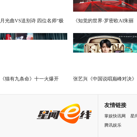
月光曲VS送别诗 四位名师“极
《知觉的世界·罗密欧AI朱丽
限挑战”谁能晋级总决赛？
叶》早鸟票正式开售 解锁沉
式当代艺术大展全新玩法
《猫有九条命》十一火爆开
张艺兴《中国说唱巅峰对决》
幕，猫党必看长假北京最高分
总决赛助阵GAI 《亢龙有悔》
展览
冲上巅峰炸裂舞台
友情链接
掌娱快讯网
星
腾讯娱乐