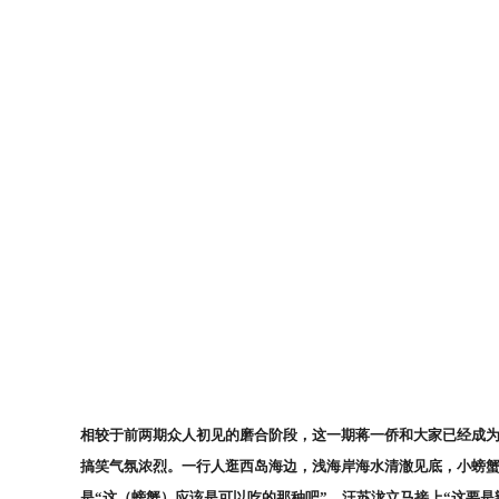
相较于前两期众人初见的磨合阶段，这一期蒋一侨和大家已经成
搞笑气氛浓烈。一行人逛西岛海边，浅海岸海水清澈见底，小螃
是“这（螃蟹）应该是可以吃的那种吧”，汪苏泷立马接上“这要是辣炒