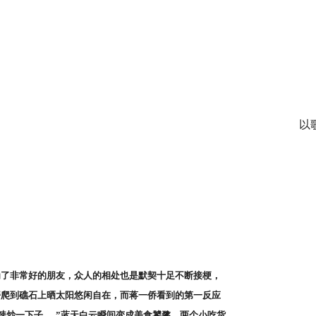
以
为了非常好的朋友，众人的相处也是默契十足不断接梗，
蟹爬到礁石上晒太阳悠闲自在，而蒋一侨看到的第一反应
一下子......”蓝天白云瞬间变成美食饕餮，两个小吃货