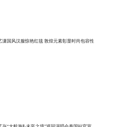
艺潇国风汉服惊艳红毯 敦煌元素彰显时尚包容性
艺兴“大航海Ⅱ·未至之境”巡回演唱会泰国站官宣