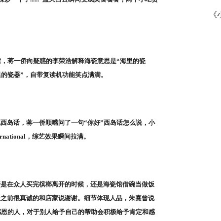
《
馆，蒋一侨向疑惑的李荣浩解释海瓷意思是“海里的瓷
里的瓷器”，自带复读机功能笑点满满。
西岛话，蒋一侨顺嘴问了一句“你好”西岛话怎么说，小
national，综艺效果瞬间拉满。
管是在众人买完槟榔离开的时候，还是海瓷馆借碗当做饭
走之前很真诚的和店家说谢谢。细节体现人品，朱熹曾说
感恩的人，对于别人给予自己的帮助会积极给予肯定和感