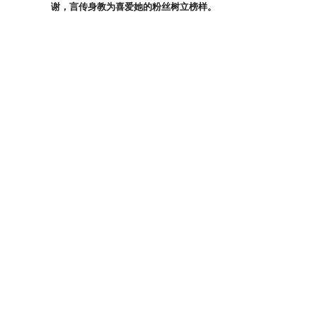
谢，言传身教为喜爱她的粉丝树立榜样。
作为一个原创歌手，蒋一侨的音乐灵感不可谓不强。众人在寻找
到“里面放点沙然后就有不同的音色”，让伍嘉成直呼“这个好”
的旋律，极具音乐创意，为下期的路演增加了不少独特音乐元素
这期的《美好的时光》，蒋一侨和众人来到三亚西岛，在游玩中
蒋一侨会不会奉上自己的拿手好菜呢，路演时又会唱什么歌送到
分享到
相关推荐