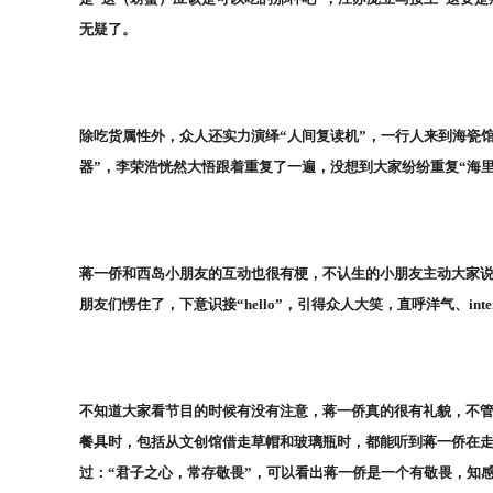
无疑了。
除吃货属性外，众人还实力演绎“人间复读机”，一行人来到海瓷
器”，李荣浩恍然大悟跟着重复了一遍，没想到大家纷纷重复“海
蒋一侨和西岛小朋友的互动也很有梗，不认生的小朋友主动大家说
朋友们愣住了，下意识接“hello”，引得众人大笑，直呼洋气、inter
不知道大家看节目的时候有没有注意，蒋一侨真的很有礼貌，不
餐具时，包括从文创馆借走草帽和玻璃瓶时，都能听到蒋一侨在
过：“君子之心，常存敬畏”，可以看出蒋一侨是一个有敬畏，知