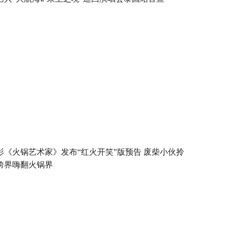
影《火锅艺术家》发布“红火开笑”版预告 废柴小伙拎
跨界嗨翻火锅界