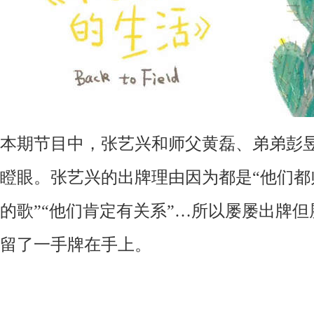
本期节目中
，张艺兴和
师父黄磊
、
弟弟
彭
瞪眼。
张艺兴的出牌理由因为都是
“
他们都
的歌
”“
他们肯定有关系
”…
所以
屡屡出牌但
留
了
一手牌在手上。