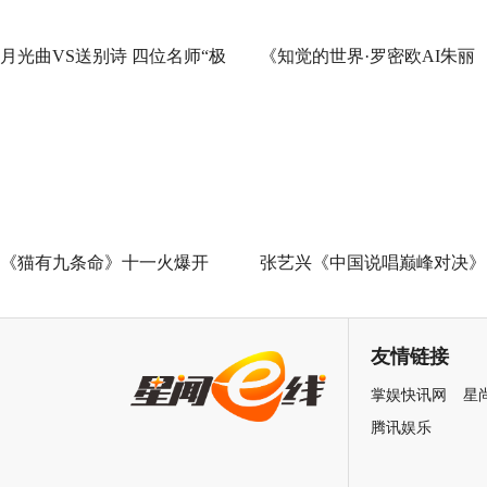
月光曲VS送别诗 四位名师“极
《知觉的世界·罗密欧AI朱丽
限挑战”谁能晋级总决赛？
叶》早鸟票正式开售 解锁沉
式当代艺术大展全新玩法
《猫有九条命》十一火爆开
张艺兴《中国说唱巅峰对决》
幕，猫党必看长假北京最高分
总决赛助阵GAI 《亢龙有悔》
展览
冲上巅峰炸裂舞台
友情链接
掌娱快讯网
星
腾讯娱乐