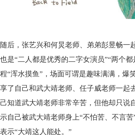
随后
，张艺兴
和何炅老师
、
弟弟
彭昱畅一
也是
“
二人都是优秀的二字女演员
”“
两个
都
程
“浑水摸鱼”
，场面
可谓是
趣味满满，
爆
享了自己和武大靖老师
、
任子威老师一起
己知道武大靖老师非常辛苦
，
但他却只说
示自己被武大靖老师身上
“
不怕苦
、
不言苦
表示
“大靖这人能处
。
”