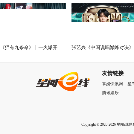
限挑战”谁能晋级总决赛？
叶》早鸟票正式开售 解锁沉
式当代艺术大展全新玩法
《猫有九条命》十一火爆开
张艺兴《中国说唱巅峰对决》
幕，猫党必看长假北京最高分
总决赛助阵GAI 《亢龙有悔》
展览
冲上巅峰炸裂舞台
友情链接
掌娱快讯网
星
腾讯娱乐
Copyright © 2020-2026 星闻e线网版权