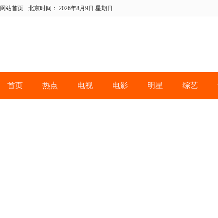
网站首页
北京时间：
2026年8月9日 星期日
首页
热点
电视
电影
明星
综艺
当前位置：
>
>
《风味人间3·大海小鲜》 海味幻化万千风味
首页
综艺
《风味人间3·大海小鲜》 海味幻
活自在人间
2022-01-04 来源：星闻e线