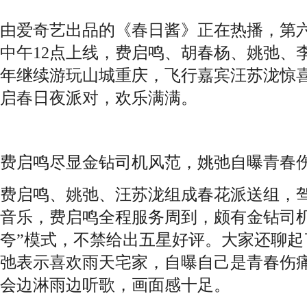
由爱奇艺出品的《春日酱》正在热播，第六
中午12点上线，费启鸣、胡春杨、姚弛、
年继续游玩山城重庆，飞行嘉宾汪苏泷惊喜
启春日夜派对，欢乐满满。
费启鸣尽显金钻司机风范，姚弛自曝青春
费启鸣、姚弛、汪苏泷组成春花派送组，
音乐，费启鸣全程服务周到，颇有金钻司机
夸”模式，不禁给出五星好评。大家还聊起
弛表示喜欢雨天宅家，自曝自己是青春伤
会边淋雨边听歌，画面感十足。