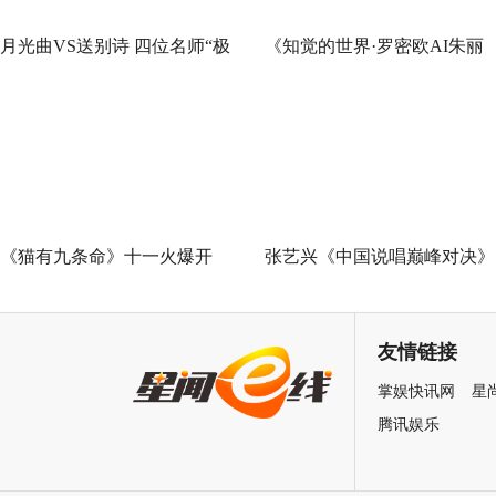
月光曲VS送别诗 四位名师“极
《知觉的世界·罗密欧AI朱丽
限挑战”谁能晋级总决赛？
叶》早鸟票正式开售 解锁沉
式当代艺术大展全新玩法
《猫有九条命》十一火爆开
张艺兴《中国说唱巅峰对决》
幕，猫党必看长假北京最高分
总决赛助阵GAI 《亢龙有悔》
展览
冲上巅峰炸裂舞台
友情链接
掌娱快讯网
星
腾讯娱乐