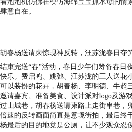
着泡泡机仿佛在模仿海绵宝宝抓水母的情
肆意自在。
胡春杨送请柬惊现神反转，汪苏泷春日夺
结束完送“春”活动，春日少年们筹备春日
快乐。费启鸣、姚弛、汪苏泷的三人送花
可以装扮的花卉，胡春杨、李明德、牛超
邀请嘉宾、准备美食、设计派对logo及游
过山城巷，胡春杨送请柬路上走街串巷，兜兜
倍速的反转画面简直是意境街拍，最后终
杨最后的目的地竟是公厕，让不少观众忍