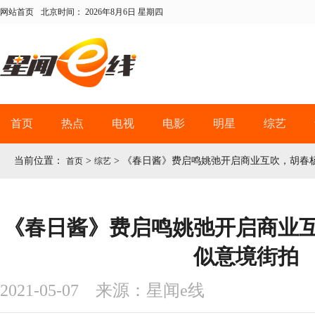
网站首页
北京时间：
2026年8月6日 星期四
首页
热点
电视
电影
明星
综艺
当前位置：
>
>
《春日酱》费启鸣姚弛开启商业互吹，胡春
首页
综艺
《春日酱》费启鸣姚弛开启商业
似意境街拍
2021-05-07 来源：星闻e线