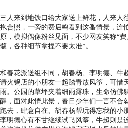
三人来到地铁口给大家送上鲜花，人来人
抱合照，一旁的费启鸣看到这番情景，连
原，模拟偶像粉丝见面，不少网友笑称“费
髓，各种细节拿捏不要太准”。
和春花派送组不同，胡春杨、李明德、牛超
请火锅店的小朋友一起踏青放风筝，可惜
雨。公园的草坪夹着细雨露珠，生命仿佛
醒，面对此情此景，春日少年们一言不合
跑去，肆意自在。胡春杨帮玩得忘我的小
李明德心有不甘继续试飞风筝，牛超则是