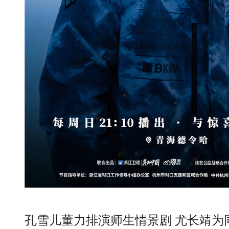
孔雪儿董力排演师生情景剧 尤长靖为