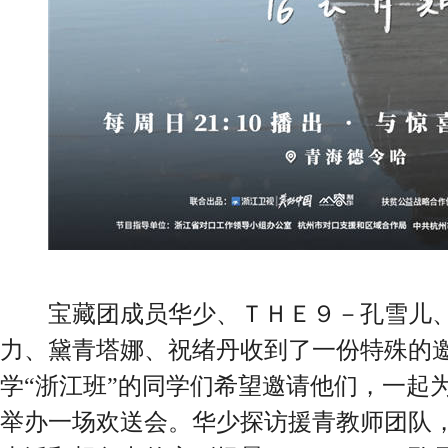
宝藏团成员华少、ＴＨＥ９－孔雪儿、
力、黛青塔娜、祝绪丹收到了一份特殊的
学“浙江班”的同学们希望邀请他们，一起
举办一场欢送会。华少探访援青教师团队