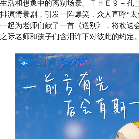
生活和想象中的离别场景。ＴＨＥ９－孔
排演情景剧，引发一阵爆笑，众人直呼“太
一起为老师们献了一首《送别》，将欢送
之际老师和孩子们含泪许下对彼此的约定