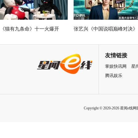
《猫有九条命》十一火爆开
张艺兴《中国说唱巅峰对决》
幕，猫党必看长假北京最高分
总决赛助阵GAI 《亢龙有悔》
展览
冲上巅峰炸裂舞台
友情链接
掌娱快讯网
星
腾讯娱乐
Copyright © 2020-2026 星闻e线网版权