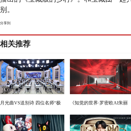
别。
分享到
相关推荐
月光曲VS送别诗 四位名师“极
《知觉的世界·罗密欧AI朱丽
限挑战”谁能晋级总决赛？
叶》早鸟票正式开售 解锁沉
式当代艺术大展全新玩法