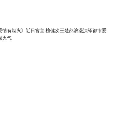
爱情有烟火》近日官宣 檀健次王楚然浪漫演绎都市爱
烟火气