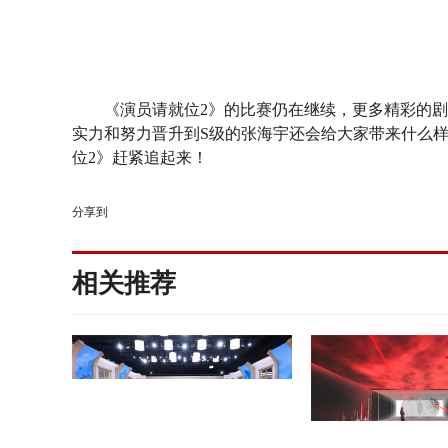
《
演员请就位
2》
的比赛仍在继续，
更多精彩的剧
实力和努力晋升到S级的
张海宇还
会给大家带来什么
位
2
》赶紧追起来！
分享到
相关推荐