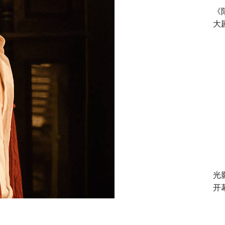
《
大
光
开