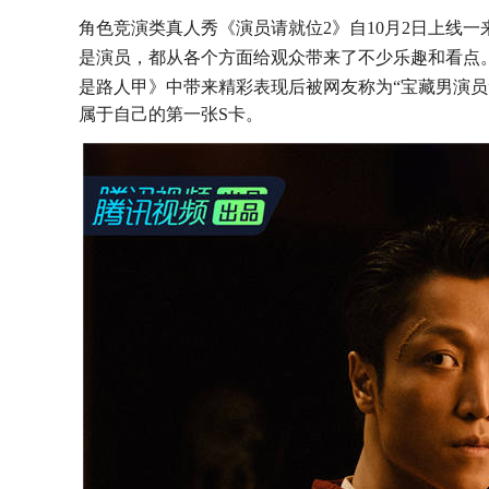
角色竞演类真人秀《演员请就位
2》自10月2日上线
是演员，都从各个方面给观众带来了不少乐趣和看点
是路人甲》中带来精彩表现后被网友称为
“宝藏男演
属于自己的第一张
S卡。