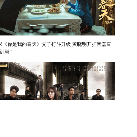
影《你是我的春天》父子打斗升级 黄晓明开扩音器直
“训崽”