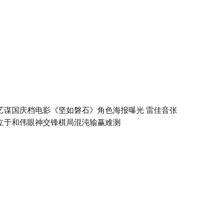
艺谋国庆档电影《坚如磐石》角色海报曝光 雷佳音张
立于和伟眼神交锋棋局混沌输赢难测