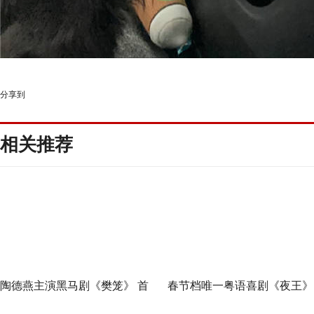
分享到
相关推荐
陶德燕主演黑马剧《樊笼》 首
春节档唯一粤语喜剧《夜王》
演蛇蝎美人扮相惊艳
广州路演 黄子华粤语“造梗