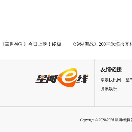
王”现场爆笑开大
《盖世神功》今日上映！终极
《澎湖海战》200平米海报亮
海报预告双发鸡飞狗跳笑癫江
中国电影120周年活力之夜
湖
友情链接
掌娱快讯网
星
腾讯娱乐
Copyright © 2020-2026 星闻e线网版权