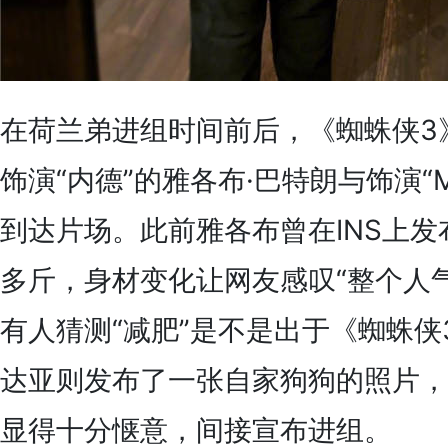
在荷兰弟进组时间前后，《蜘蛛侠3
饰演“内德”的雅各布·巴特朗与饰演“
到达片场。此前雅各布曾在INS上发
多斤，身材变化让网友感叹“整个人
有人猜测“减肥”是不是出于《蜘蛛侠
达亚则发布了一张自家狗狗的照片，
显得十分惬意，间接宣布进组。