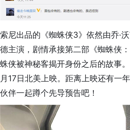
索尼出品的《蜘蛛侠3》依然由乔·沃
德主演，剧情承接第二部《蜘蛛侠：
蛛侠被神秘客揭开身份之后的故事。影
月17日北美上映。距离上映还有一
伙伴一起蹲个先导预告吧！