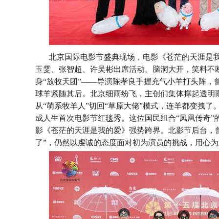
北京国际电影节盛典现场，电影《苍茫的天涯是
玉雯、张智超、许吴彬出席活动。脑洞大开，笑料不
身“放牧天团”——导演陈孝良手握充气小羊打头阵，
球羊紧随其后。北京细雨纷飞，主创们集体撑起透明
从“萌系牧羊人”切回“草原大佬”模式，连羊都变拽了
成人生首次电影节红毯秀。这位国民组合“凤凰传奇”
影《苍茫的天涯是我的爱》强势跨界。北影节后台，
了”，仍然以虔诚的态度面对初为演员的挑战，用心