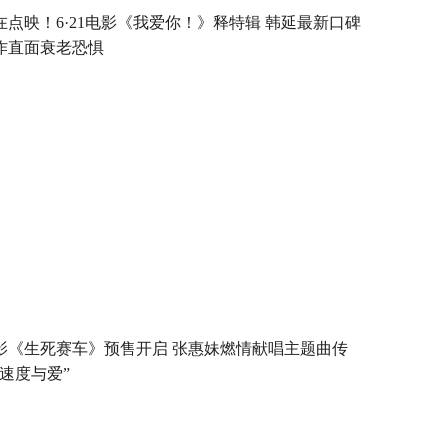
在点映！6·21电影《我爱你！》释特辑 韩延最新口碑
作直面衰老恐惧
影《生死赛车》预售开启 张惠妹燃情献唱主题曲传
“速度与爱”