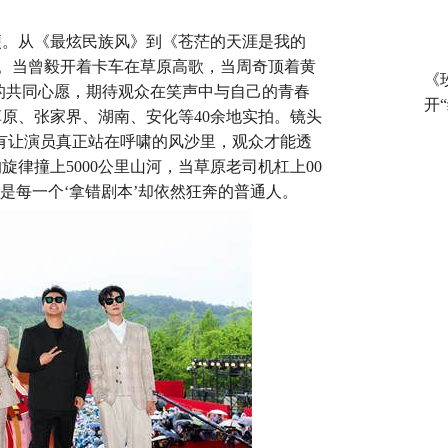
梗。从《最炫民族风》到《苍茫的天涯是我的
忆。当曾毅开着卡车在草原高歌，当周奇顶着黄
《
的共同心愿，期待观众在笑声中与自己的青春
开“
草原、张家界、湖南、安化等40余地实拍。镜头
有让演员真正站在呼啸的风沙里，观众才能透
旋律撞上5000公里山河，当草原老司机杠上00
的是每一个‘拿错剧本’却依然狂奔的普通人。