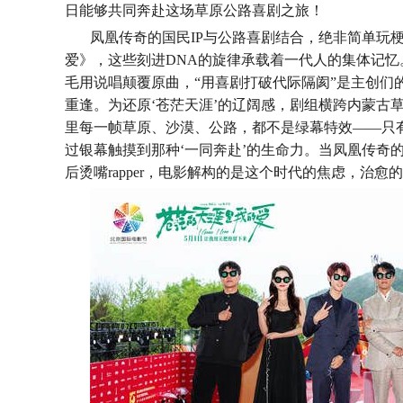
日能够共同奔赴这场草原公路喜剧之旅！
凤凰传奇的国民
IP与公路喜剧结合，绝非简单玩
爱》，这些刻进DNA的旋律承载着一代人的集体记
毛用说唱颠覆原曲，“用喜剧打破代际隔阂”是主创们
重逢。为还原‘苍茫天涯’的辽阔感，剧组横跨内蒙古
里每一帧草原、沙漠、公路，都不是绿幕特效——只
过银幕触摸到那种‘一同奔赴’的生命力。当凤凰传奇的
后烫嘴rapper，电影解构的是这个时代的焦虑，治愈