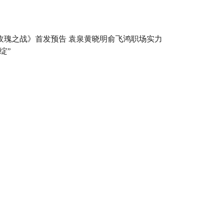
玫瑰之战》首发预告 袁泉黄晓明俞飞鸿职场实力
绽”