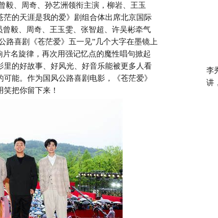
，曾毅、周奇、孙艺洲领衔主演，柳岩、王玉
苍茫的天涯是我的爱》剧组合体出席北京国际
演员曾毅、周奇、王玉雯、张智超、许吴彬牵气
笑公路喜剧《苍茫爱》五一见”几个大字在墨镜上
响片名旋律，再次用强记忆点的魔性唱句掀起
影里的好故事、好风光、好音乐能被更多人看
李
的可能。作为国风公路喜剧电影，《苍茫爱》
讲
用笑把你留下来！