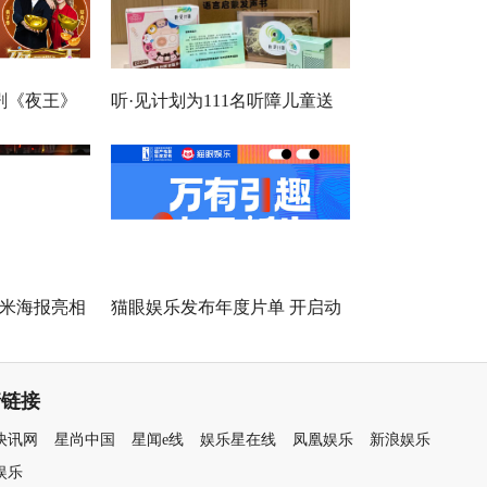
剧《夜王》
听·见计划为111名听障儿童送
语“造梗
上新年声音礼包：让每一次表
达都有回响
平米海报亮相
猫眼娱乐发布年度片单 开启动
活力之夜
画与IP的“次元新生”
情链接
快讯网
星尚中国
星闻e线
娱乐星在线
凤凰娱乐
新浪娱乐
娱乐