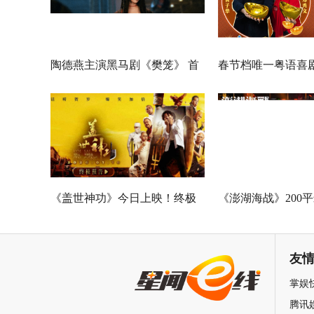
陶德燕主演黑马剧《樊笼》 首
春节档唯一粤语喜
演蛇蝎美人扮相惊艳
广州路演 黄子华粤
王”现场爆笑开大
《盖世神功》今日上映！终极
《澎湖海战》200
海报预告双发鸡飞狗跳笑癫江
中国电影120周年
湖
友
掌娱
腾讯