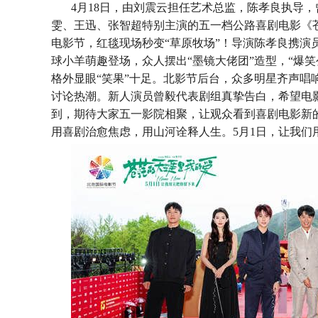
4月18日，由刘震云担任艺术总监，陈孝良执导
雯、王迅、张智超特别主演的五一档公路喜剧电影《
电影节，红毯现场秒变
“草原牧场”！导演陈孝良携
球小羊萌趣登场，众人摆出“墨镜大佬团”造型，“爆
格外显眼“笑果”十足。北影节后台，众多明星齐声唱
讨论热潮。新人演员曾毅代表剧组真挚告白，希望电
到，期待大家五一影院相聚，让观众看到喜剧电影新
用喜剧治愈焦虑，用山河诠释人生。5月1日，让我们