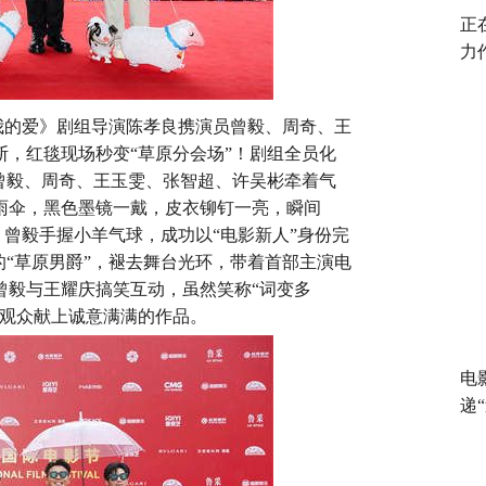
正
力
我的爱》剧组导演陈孝良携演员曾毅、周奇、王
断，红毯现场秒变
“草原分会场”！剧组全员化
曾毅、周奇、王玉雯、张智超、许吴彬牵着气
雨伞，黑色墨镜一戴，皮衣铆钉一亮，瞬间
。曾毅手握小羊气球，成功以“电影新人”身份完
的“草原男爵”，褪去舞台光环，带着首部主演电
曾毅与王耀庆搞笑互动，虽然笑称“词变多
为观众献上诚意满满的作品。
电
递