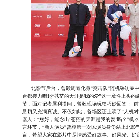
北影节后台，曾毅周奇化身
“突击队”随机采访圈
台都接力唱起“苍茫的天涯是我的爱”这一魔性上头的
节，面对记者犀利提问，曾毅现场玩梗巧妙回答：“前
恳切又充满真诚。不仅如此，备场区还上演了“人机对
器人：“您好，能念出‘苍茫的天涯是我的爱’吗？”
言环节，“新人演员”曾毅第一次以演员身份站上北影
言，希望大家在影片中尽情感受好故事、好风光、好音