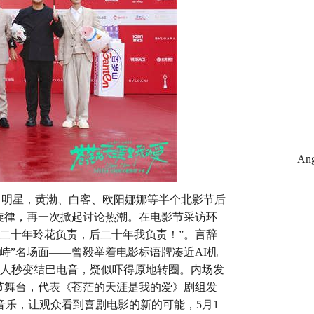
A
中明星，黄渤、白客、欧阳娜娜等半个北影节后
旋律，再一次掀起讨论热潮。在电影节采访环
二十年玲花负责，后二十年我负责！”。言辞
峙”名场面——曾毅举着电影标语牌凑近AI机
机器人秒变结巴电音，疑似吓得原地转圈。内场发
节舞台，代表《苍茫的天涯是我的爱》剧组发
乐，让观众看到喜剧电影的新的可能，5月1