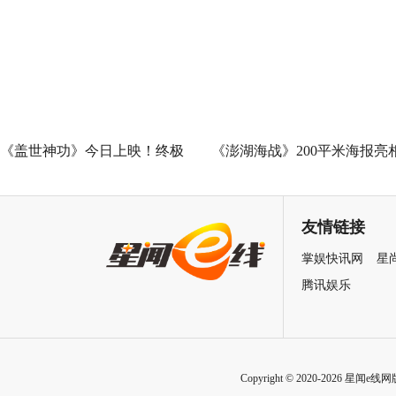
演蛇蝎美人扮相惊艳
广州路演 黄子华粤语“造梗
王”现场爆笑开大
《盖世神功》今日上映！终极
《澎湖海战》200平米海报亮
海报预告双发鸡飞狗跳笑癫江
中国电影120周年活力之夜
湖
友情链接
掌娱快讯网
星
腾讯娱乐
Copyright © 2020-2026 星闻e线网版权