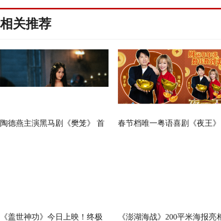
相关推荐
陶德燕主演黑马剧《樊笼》 首
春节档唯一粤语喜剧《夜王》
演蛇蝎美人扮相惊艳
广州路演 黄子华粤语“造梗
王”现场爆笑开大
《盖世神功》今日上映！终极
《澎湖海战》200平米海报亮