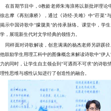
在首期节目中，0教龄老师朱海浪将以新批评理论中
徐志摩《再别康桥》，通过《诗经·关雎》中“荇菜”
揭示中国诗歌中“朦胧美”的传承脉络。课堂中，学
学，展现新生代对文学经典的领悟力。
同样面对诗歌解读，创意满满的杨杰老师另辟蹊径
他鼓励学生用理工科中的图像概念来解读诗歌中“伊人
力的同时，让学生自主领会到“可遇而不可求”的诗歌
理性思维与感性认知进行了创造性的融合。