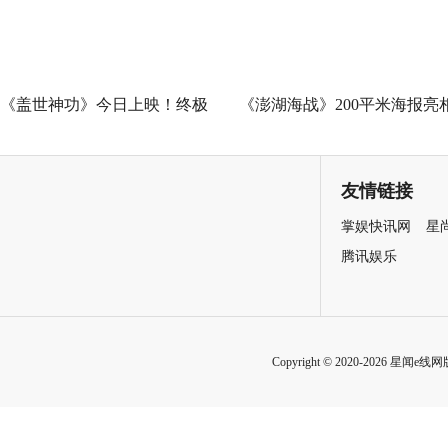
《盖世神功》今日上映！终极
《澎湖海战》200平米海报亮
海报预告双发鸡飞狗跳笑癫江
中国电影120周年活力之夜
湖
友情链接
掌娱快讯网
星
腾讯娱乐
Copyright © 2020-2026 星闻e线网版权