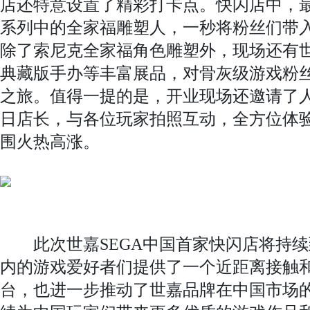
店还特意设置了精彩打卡点。快闪店中，
系列中的全家福雕塑人，一秒将粉丝们带
除了索尼克全家福角色雕塑外，现场还有
典藏版手办等丰富展品，对骨灰级游戏粉
之旅。值得一提的是，开业现场还邀请了人
日店长，与各位玩家拍照互动，全方位体验
围火热高涨。
此次世嘉SEGA中国首家快闪店将持续到
内的游戏爱好者们提供了一个近距离接触和
台，也进一步推动了世嘉品牌在中国市场