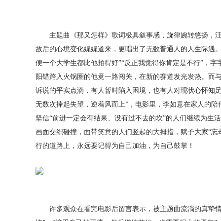
主题曲《那又怎样》歌词极具叙事感，旋律婉转悠扬，汪
故后的心境变化娓娓道来，更唱出了无数普通人的人生际遇。
便一个大学生都比他拍得好”“反正我觉得你肯定是不行”，
阳错跨入火锅圈的他竟一路闯关，在新的赛道发光发热。而与
诉说的平实点滴，有人暂时陷入困境，也有人对现状心怀知足
无数次捧起失望，逆着风而上”，电影里，李如意在家人的陪
坚信“前进一定会有结果、没有过不去的坎”的人们继续为生
画面交织碰撞，面带笑意的人们竖起的大拇指，赋予大家“忘
行的道路上，永远要记得为自己加油，为自己鼓掌！
许多观众在看完电影后留言表示，被主题曲流淌的真挚情感