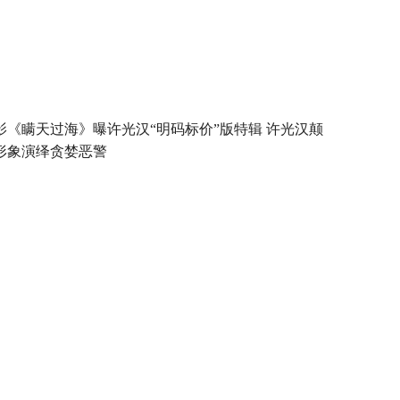
影《瞒天过海》曝许光汉“明码标价”版特辑 许光汉颠
形象演绎贪婪恶警