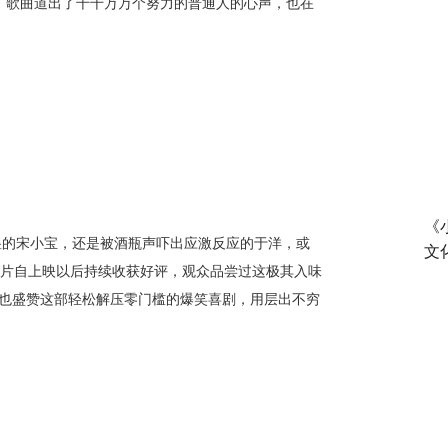
”。歌曲道出了千千万万个努力的普通人的心声，也在
《
的宋小宝，还是被酒瓶声吓出应激反应的于洋，或
文
影片自上映以后持续收获好评，观众品尝过这极其入味
，也盛赞这部轻松解压零门槛的爆笑喜剧，用层出不穷