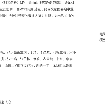
曲《那又怎样》MV，歌曲由汪苏泷倾情献唱，金灿灿
崔志佳 饰）面对“拍电影受阻，跨界火锅圈喜迎事业
尝遍生活酸甜苦辣的普通人努力拼搏，为自己加油的
电
覆
艳、张琪领衔主演，于洋、李昆鹰、刁标主演，宋小
出演，张一鸣、张子栋、修睿、衣云鹤、卜钰、李会
分，微博大V推荐度97%，新的一年，愿我们无畏困
抚慰人心