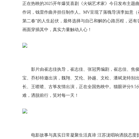
正在热映的2025开年爆笑喜剧《火锅艺术家》今日发布主题
作词，钱雷作曲并担任制作人。MV呈现了落魄导演李如意（
第二春”的人生起伏，最终选择与自己和解的心路历程，还有
画面穿插其中，真实力量触动人心！
影片由崔志佳执导，崔志佳、张冠男编剧，崔志佳、焦俊
宝、乔杉特邀出演，魏翔、艾伦、孙越、文松、潘斌龙特别
长、王喳喳、古筝友情出演，正在全国热映中。猫眼评分9.5
难，洒脱前行，笑对每一天！
电影故事与真实日常凝聚生活真谛 汪苏泷唱响洒脱态度