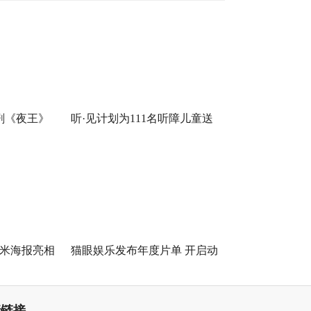
剧《夜王》
听·见计划为111名听障儿童送
语“造梗
上新年声音礼包：让每一次表
达都有回响
平米海报亮相
猫眼娱乐发布年度片单 开启动
活力之夜
画与IP的“次元新生”
情链接