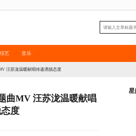
综艺
音乐
V 汪苏泷温暖献唱传递洒脱态度
星
题曲MV 汪苏泷温暖献唱
脱态度