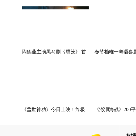
陶德燕主演黑马剧《樊笼》 首
春节档唯一粤语喜
演蛇蝎美人扮相惊艳
广州路演 黄子华粤
王”现场爆笑开大
《盖世神功》今日上映！终极
《澎湖海战》200
海报预告双发鸡飞狗跳笑癫江
中国电影120周年
湖
友