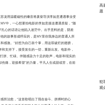
高
愿
苏泷用温暖磁性的嗓音将废柴导演李如意遭遇事业变
MV中，一心想要拍电影的李如意接连遭遇质疑，“随
字字扎心的话语让他陷入迷茫中。出乎意料的是，阴差
他的故事形成呼应的，是MV里你我身边的普通人所
和感激。“好想为自己鼓个掌，用这双破烂的翅膀，
伴和支持下，接受发生的一切，重新出发。电影外，
活打拼、忙碌。伴随感染力十足的歌声，电影和现实的
却伤痛，迎接希望”的力量，平凡人生或甜或苦，在前
犯
观
所治愈，“这首歌唱出了我在奋斗、拼搏时的心