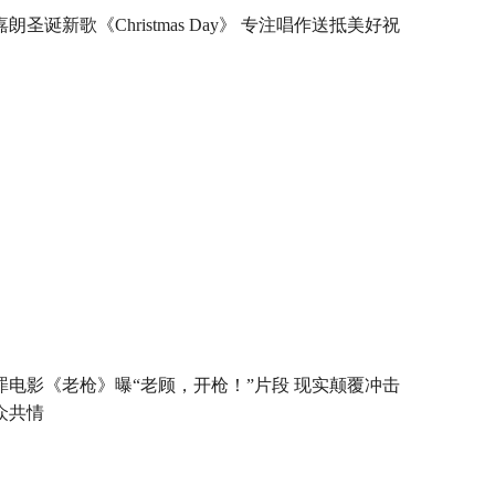
嘉朗圣诞新歌《Christmas Day》 专注唱作送抵美好祝
罪电影《老枪》曝“老顾，开枪！”片段 现实颠覆冲击
众共情