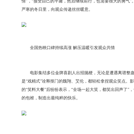
情”，“接受自己的平庸，然后继续前行，也需要很大的勇气
严寒的冬日里，向观众传递丝丝暖意。
全国热映口碑持续高涨 解压温暖引发观众共情
电影集结多位金牌喜剧人出招抛梗，无论是遭遇离谱整蛊
是“戏精式”诠释抠门的魏翔、艾伦，都轻松拿捏观众笑点。
的“笑料大餐”后纷纷表示，“全场一起大笑，都笑出回声了”
的包袱，制造出最纯粹的快乐。