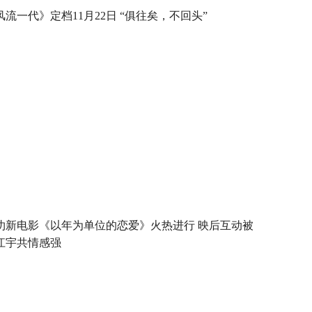
风流一代》定档11月22日 “俱往矣，不回头”
玏新电影《以年为单位的恋爱》火热进行 映后互动被
江宇共情感强