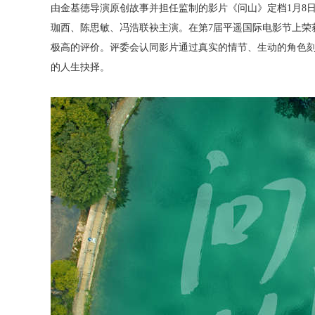
由金基德导演原创故事并担任监制的影片《问山》定档1月8
珈西、陈思敏、冯浩联袂主演。在第7届平遥国际电影节上荣
极高的评价。评委会认同影片通过真实的情节、生动的角色
的人生抉择。