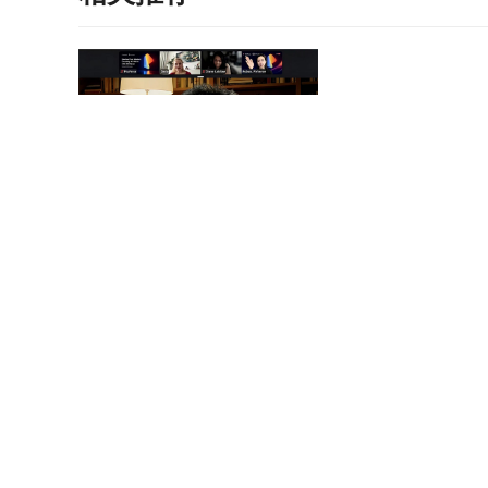
曹译文导演受邀联合国AI for
《记忆碎片》定档5
Good全球峰会 以AI影像传递向
神作IMAX首次量
善力量
电影《纵横四海》预售开启 周
《绵羊侦探团》定档
润发张国荣钟楚红巅峰演绎极
刚狼携全明星给羊