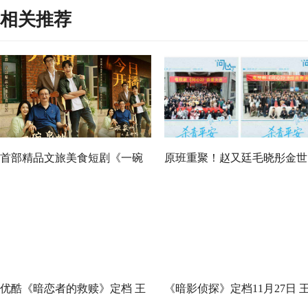
相关推荐
首部精品文旅美食短剧《一碗
原班重聚！赵又廷毛晓彤金世
泉州之姜母鸭》今日上线 祝贺
佳《问心2》杀青，医心焕新
泉州荣膺“世界美食之都”
优酷《暗恋者的救赎》定档 王
《暗影侦探》定档11月27日 