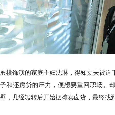
殷桃饰演的家庭主妇沈琳，得知丈夫被迫
子和还房贷的压力，便想要重回职场。
壁，几经辗转后开始摆摊卖卤货，最终找