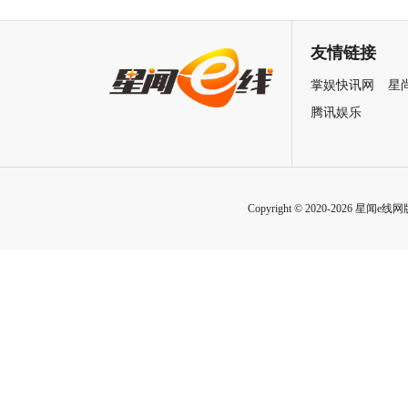
珞丹袁弘黄宗泽蒋欣上演女性
星越吴佳怡身陷民国连环诡案
自救指南
友情链接
掌娱快讯网
星
腾讯娱乐
Copyright © 2020-2026 星闻e线网版权