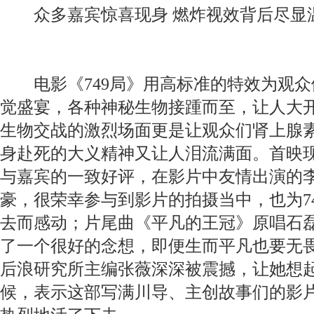
众多嘉宾惊喜现身 燃炸视效背后尽显
电影《749局》用高标准的特效为观众
觉盛宴，各种神秘生物接踵而至，让人大
生物交战的激烈场面更是让观众们肾上腺素
身赴死的大义精神又让人泪流满面。首映
与嘉宾的一致好评，在影片中友情出演的
豪，很荣幸参与到影片的拍摄当中，也为7
去而感动；片尾曲《平凡的王冠》原唱石
了一个很好的念想，即便生而平凡也要无畏
后浪研究所主编张薇深深被震撼，让她想
候，表示这部写满川导、主创故事们的影