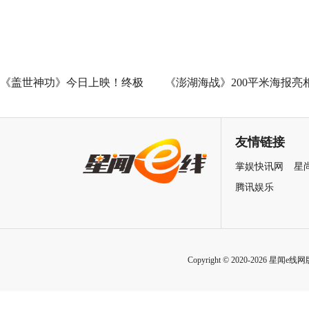
王”现场爆笑开大
《盖世神功》今日上映！终极
《澎湖海战》200平米海报亮
海报预告双发鸡飞狗跳笑癫江
中国电影120周年活力之夜
湖
友情链接
掌娱快讯网
星
腾讯娱乐
Copyright © 2020-2026 星闻e线网版权