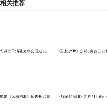
相关推荐
曹译文导演受邀联合国AI for
《记忆碎片》定档5月29日 诺
Good全球峰会 以AI影像传递向
神作IMAX首次量身定制
善力量
电影《纵横四海》预售开启 周
《绵羊侦探团》定档5月16日 
润发张国荣钟楚红巅峰演绎极
刚狼携全明星给羊打工！