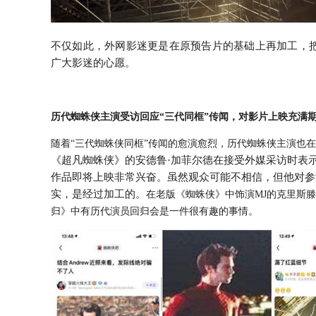
不仅如此，外网影迷更是在原预告片的基础上再加工，把
广大影迷的心愿。
历代蜘蛛侠主演受访回应“三代同框”传闻，对影片上映充满
随着“三代蜘蛛侠同框”传闻的愈演愈烈，历代蜘蛛侠主演也
《超凡蜘蛛侠》的安德鲁·加菲尔德在接受外媒采访时表
作品即将上映非常兴奋。虽然观众可能不相信，但他对参
实，是经过加工的。
在老版《蜘蛛侠》中饰演MJ的克里斯
归》中有历代演员回归会是一件很有趣的事情。