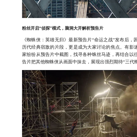
粉丝开启“侦探”模式，脑洞大开解析预告片
《蜘蛛侠：英雄无归》最新预告片“命运之战”发布后，
历代经典宿敌的片段，更是成为大家讨论的焦点。有影迷
家纷纷从预告片中截图，找寻各种蛛丝马迹，再结合以往
告片把其他蜘蛛侠从画面中抹去，展现出强烈期待“三代