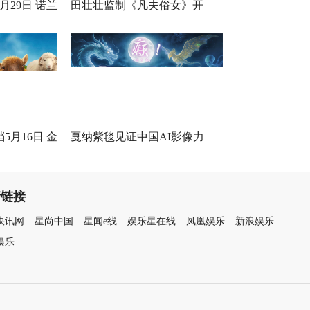
月29日 诺兰
田壮壮监制《凡夫俗女》开
身定制
机，一场回乡路，两代解心结
5月16日 金
戛纳紫毯见证中国AI影像力
打工！
量！导演曹译文《癫！》入围
世界AI电影节“第八艺术奖”
情链接
快讯网
星尚中国
星闻e线
娱乐星在线
凤凰娱乐
新浪娱乐
娱乐