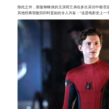
除此之外，新版蜘蛛侠的主演荷兰弟在多次采访中都否定
其他经典宿敌回归时是如此令人兴奋：“这是电影史上一