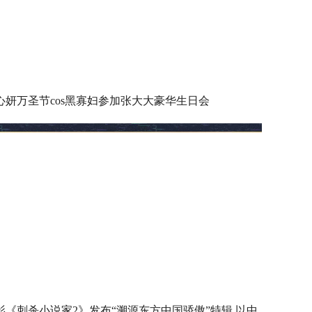
心妍万圣节cos黑寡妇参加张大大豪华生日会
影《刺杀小说家2》发布“溯源东方中国骄傲”特辑 以中