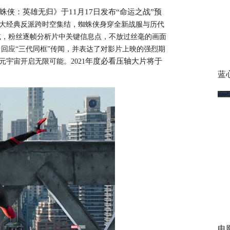
侠：英雄无归》于11月17日发布“命运之战”预
五大经典反派跨时空集结，蜘蛛侠身穿全新战服与历代
减，粉丝逐帧分析片中关键信息点，不放过丝毫的画面
回应“三代同框”传闻，并表达了对影片上映的强烈期
年度必看压轴大片将于
宇宙开启无限可能。2021
蓝
电