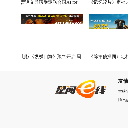
曹译文导演受邀联合国AI for
《记忆碎片》定档5
Good全球峰会 以AI影像传递向
神作IMAX首次量
善力量
电影《纵横四海》预售开启 周
《绵羊侦探团》定档
润发张国荣钟楚红巅峰演绎极
刚狼携全明星给羊
致情感！
友
掌娱
腾讯