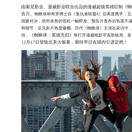
由索尼影业、漫威影业联合出品的漫威超级英雄巨制《蜘蛛
告片。
蜘蛛侠和奇异博士自《复仇者联盟4》后再度携手；
宿敌对决，前所未有的危机一触即发。预告片发布后热度不
和细节，足见影片热度爆棚。历代《蜘蛛侠》主演在采访中，
《蜘蛛侠：英雄无归》
待。
将打开漫威电影宇宙新格局，多元
12月17日登陆北美大银幕，期待早日在国内引进定档！