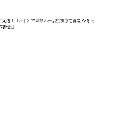
妙无边！《旺卡》神奇非凡开启空前惊艳冒险 今冬最
不要错过