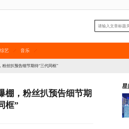
综艺
音乐
粉丝扒预告细节期待“三代同框”
星
爆棚，粉丝扒预告细节期
同框”