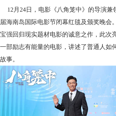
12
月
24
日
，
电影
《
八角笼中
》
的导演兼
届海南岛国际电影节闭幕红毯及颁奖晚会
宝强回归现实题材电影的诚意之作
，
此次
一部励志有能量的电影
，讲述
了普通人如
故事。