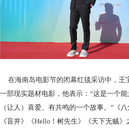
在海南岛电影节的
闭幕红毯
采访中
，
王
一部现实题材电影，他表示：
“这是一个
（让人）喜爱、有共鸣的一个故事。”
《
八
《盲井》《
Hello！树先生》《天下无贼