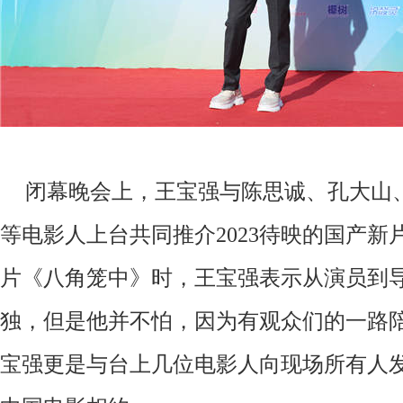
闭幕
晚会上，王宝强与陈思诚、孔大山
等电影人上台共同推介
2023待映的国产
片
《
八角笼中
》
时
，
王宝强表示从演员到
独
，
但是他并不怕
，
因为有观众们的一路
宝强更是与台上几位电影人向现场所有人