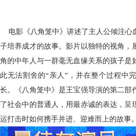
电影
《
八角笼中
》
讲述了主人公倾注心
子培养成才的故事
。
影片以独特的视角
，
角的中年人与一群毫无血缘关系的孩子是
此无法割舍的
“亲人”
，
并在整个过程中
长
。
《八角笼中》是王宝强导演的第二部
了
社会中的普通人
，
用最赤诚的表达
，呈
运打击时如何携手并进、迎难而上的故事