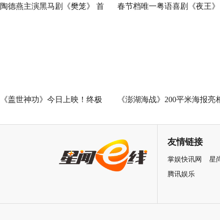
陶德燕主演黑马剧《樊笼》 首
春节档唯一粤语喜剧《夜王》
演蛇蝎美人扮相惊艳
广州路演 黄子华粤语“造梗
王”现场爆笑开大
《盖世神功》今日上映！终极
《澎湖海战》200平米海报亮
海报预告双发鸡飞狗跳笑癫江
中国电影120周年活力之夜
湖
友情链接
掌娱快讯网
星
腾讯娱乐