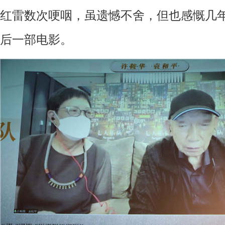
红雷
数次哽咽
，
虽遗憾不舍
，
但也感慨几
后一部电影
。