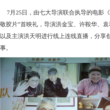
7月25日，
由
七大导演联合执导的
电影《
敬胶片”首映礼，导演洪金宝、许鞍华、袁
以及主演洪天明
进行线上连线直播
，
分享
事
。