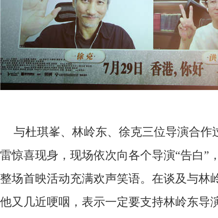
与杜琪峯
、
林岭东
、
徐克三位导演合作
雷惊喜现身
，
现场依次向各个导演
“告白”
整场首映活动充满欢声笑语
。
在谈及与林
他又几近哽咽
，
表示一定要支持林岭东导