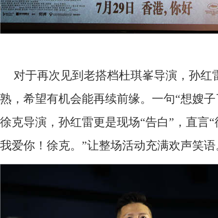
对于
再次见到老搭档杜琪峯导演，孙红
熟，希望有机会能再续前缘。
一句
“想嫂子
徐克导演，孙红雷更是现场
“
告白
”，直言
我爱你
！
徐克
。
”让整场活动充满欢声笑语