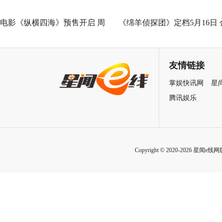
电影《纵横四海》预售开启 周
《绵羊侦探团》定档5月16日 
润发张国荣钟楚红巅峰演绎极
刚狼携全明星给羊打工！
致情感！
友情链接
掌娱快讯网
星
腾讯娱乐
Copyright © 2020-2026 星闻e线网版权