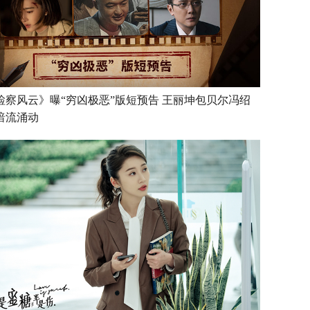
检察风云》曝“穷凶极恶”版短预告 王丽坤包贝尔冯绍
暗流涌动