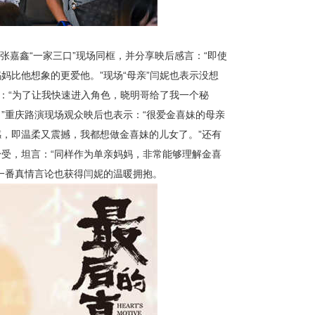
嘉鑫“一家三口”现场同框，并分享映后感言：“即使
妈比他想象的更爱他。”现场“母亲”闫妮也表示没想
露：“为了让我快速进入角色，晓明哥给了我一个秘
”重庆路演现场观众映后也表示：“很爱金喜妹的母亲
，即温柔又震撼，我都想做金喜妹的儿女了。”还有
受，坦言：“同样作为单亲妈妈，非常能够理解金喜
一番真情言论也获得闫妮的温暖拥抱。