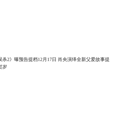
误杀2》曝预告提档12月17日 肖央演绎全新父爱故事提
贺岁