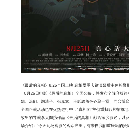
《最后的真相》8.25全国上映 真相团重庆路演幕后主创相聚
8月25日电影《最后的真相》全国公映，并发布全阵容版终
妮、涂们、阚清子、张嘉鑫、王影璐角色齐聚一堂、同台博
全国路演活动也在火热进行中，“真相团”主创重归影片拍摄
故里的导演李太阁携作品《最后的真相》献给家乡影迷，以
场介绍：“今天到场观影的观众席里，有来自我们重庆籍的摄