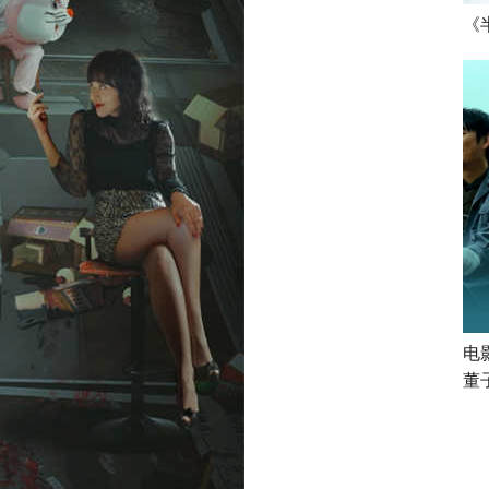
《
电
董