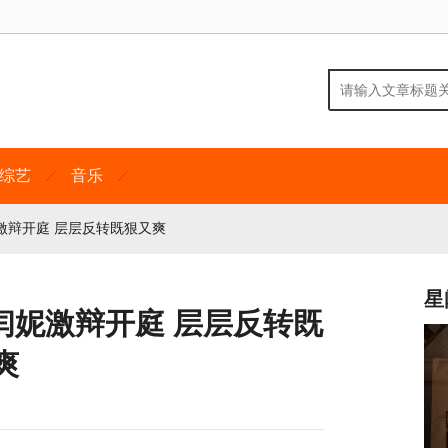
综艺
音乐
激辩开庭 层层反转既狠又爽
星
闫妮激辩开庭 层层反转既
爽