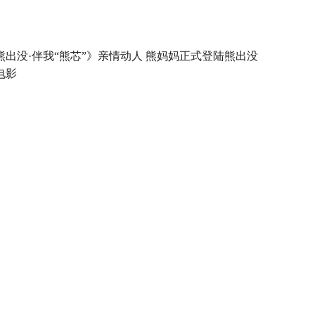
熊出没·伴我“熊芯”》亲情动人 熊妈妈正式登陆熊出没
电影