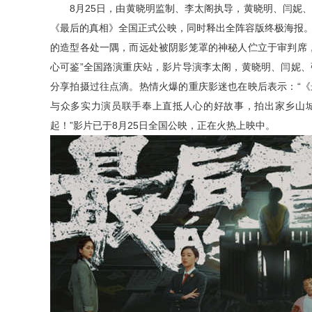
8月25日，由黄晓明监制、李太阁执导，黄晓明、闫妮
《最后的真相》全国正式公映，同时释出全阵容版终极海报
的造型各处一隅，而远处被阴影笼罩的神秘人伫立于审判席
心可鉴”全国路演重庆站，影片导演李太阁，黄晓明、闫妮
分享拍摄过往点滴。热情火爆的重庆影迷也在映后表示：“
与众多实力演员联手奉上直抵人心的好故事，拍出家乡山城
起！”影片已于8月25日全国公映，正在火热上映中。