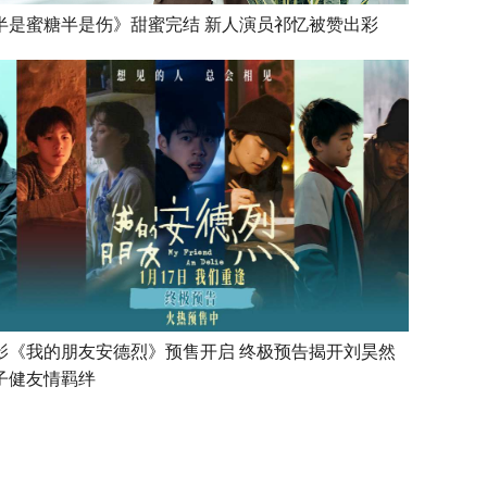
半是蜜糖半是伤》甜蜜完结 新人演员祁忆被赞出彩
影《我的朋友安德烈》预售开启 终极预告揭开刘昊然
子健友情羁绊