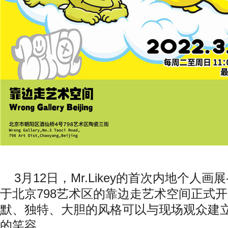
3
月
12
日，
Mr.Likey
的首次内地个人画展
于北京
798
艺术区的靠边走艺术空间正式开
默、独特、大胆的风格可以与现场观众建
的笑容。