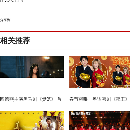
分享到
相关推荐
陶德燕主演黑马剧《樊笼》 首
春节档唯一粤语喜剧《夜王》
演蛇蝎美人扮相惊艳
广州路演 黄子华粤语“造梗
王”现场爆笑开大