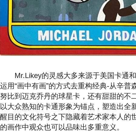
Mr.Likey
的灵感大多来源于美国卡通
运用
“
画中有画
”
的方式去重构经典
-
从辛普
努比到迈克乔丹的球星卡，还有甜甜的不
以大众熟知的卡通形象为锚点，塑造出全
醒目的文化符号之下隐藏着艺术家本人的
的画作中观众也可以品味出多重意义。