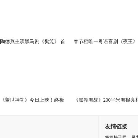
陶德燕主演黑马剧《樊笼》 首
春节档唯一粤语喜剧《夜王》
演蛇蝎美人扮相惊艳
广州路演 黄子华粤语“造梗
王”现场爆笑开大
《盖世神功》今日上映！终极
《澎湖海战》200平米海报亮
海报预告双发鸡飞狗跳笑癫江
中国电影120周年活力之夜
湖
友情链接
掌娱快讯网
星