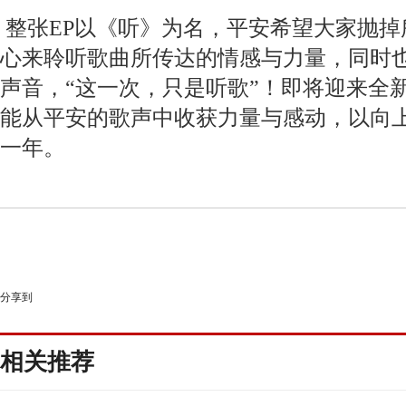
整张EP以《听》为名，平安希望大家抛掉
心来聆听歌曲所传达的情感与力量，同时
声音，“这一次，只是听歌”！即将迎来全新
能从平安的歌声中收获力量与感动，以向
一年。
分享到
相关推荐