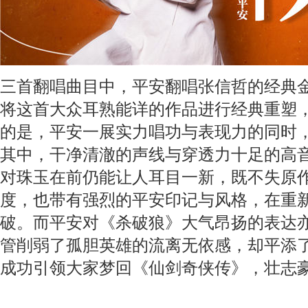
三首翻唱曲目中，平安翻唱张信哲的经典
将这首大众耳熟能详的作品进行经典重塑
的是，平安一展实力唱功与表现力的同时
其中，干净清澈的声线与穿透力十足的高
对珠玉在前仍能让人耳目一新，既不失原
度，也带有强烈的平安印记与风格，在重
破。而平安对《杀破狼》大气昂扬的表达
管削弱了孤胆英雄的流离无依感，却平添
成功引领大家梦回《仙剑奇侠传》，壮志