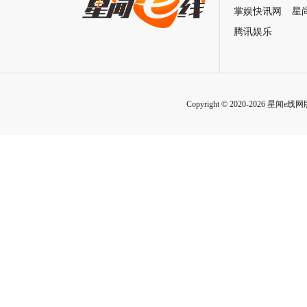
掌娱快讯网
星
腾讯娱乐
Copyright © 2020-2026 星闻e线网版权