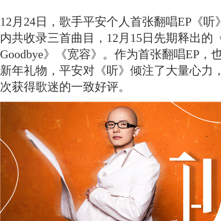
12月24日，歌手平安个人首张翻唱EP《听
内共收录三首曲目，12月15日先期释出的《
Goodbye》《宽容》。作为首张翻唱EP，
新年礼物，平安对《听》倾注了大量心力
次获得歌迷的一致好评。