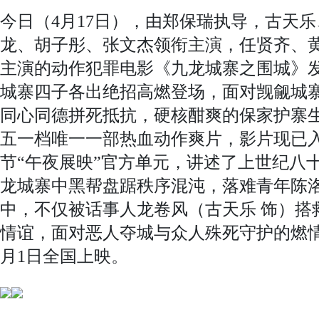
今日（4月17日），由郑保瑞执导，古天
龙、胡子彤、张文杰领衔主演，任贤齐、
主演的动作犯罪电影《九龙城寨之围城》发
城寨四子各出绝招高燃登场，面对觊觎城
同心同德拼死抵抗，硬核酣爽的保家护寨
五一档唯一一部热血动作爽片，影片现已入
节“午夜展映”官方单元，讲述了上世纪八十
龙城寨中黑帮盘踞秩序混沌，落难青年陈洛
中，不仅被话事人龙卷风（古天乐 饰）搭
情谊，面对恶人夺城与众人殊死守护的燃
月1日全国上映。