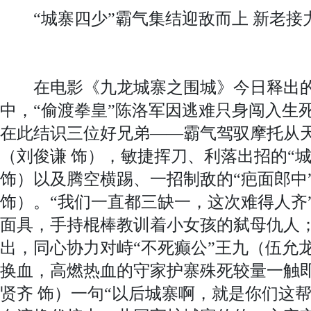
“城寨四少”霸气集结迎敌而上 新老接
在电影《九龙城寨之围城》今日释出的“
中，“偷渡拳皇”陈洛军因逃难只身闯入生
在此结识三位好兄弟——霸气驾驭摩托从天
（刘俊谦 饰），敏捷挥刀、利落出招的“
饰）以及腾空横踢、一招制敌的“疤面郎中
饰）。“我们一直都三缺一，这次难得人齐”
面具，手持棍棒教训着小女孩的弑母仇人
出，同心协力对峙“不死癫公”王九（伍允
换血，高燃热血的守家护寨殊死较量一触即
贤齐 饰）一句“以后城寨啊，就是你们这