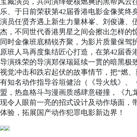
宝藏演员，共同演绎硬核燃爽的黑帮风云
乐、于日前荣获第42届香港电影金像奖终
演员任贤齐遇上新生力量林峯、刘俊谦、
杰，不同世代香港男星之间会擦出怎样的
同时金像班底精锐齐聚，为影片质量保驾
原班人马再度集结匠心打造，在第42届香
导演殊荣的导演郑保瑞延续一贯的暗黑极
视觉冲击和跌宕起伏的故事情节，把“燃、
有知名动作指导谷垣健治（《导火线》、《
盟，热血格斗与漫画质感肆意碰撞，《九
现令人眼前一亮的招式设计及动作场面，
体验，拓展国产动作犯罪电影新边界！