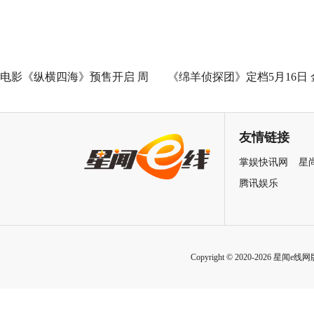
电影《纵横四海》预售开启 周
《绵羊侦探团》定档5月16日 
润发张国荣钟楚红巅峰演绎极
刚狼携全明星给羊打工！
致情感！
友情链接
掌娱快讯网
星
腾讯娱乐
Copyright © 2020-2026 星闻e线网版权