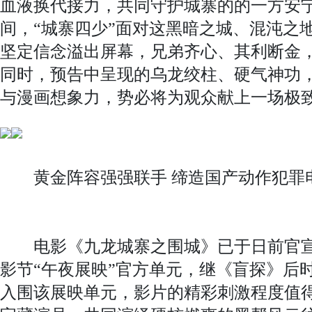
血液换代接力，共同守护城寨的的一方安
间，“城寨四少”面对这黑暗之城、混沌之地
坚定信念溢出屏幕，兄弟齐心、其利断金
同时，预告中呈现的乌龙绞柱、硬气神功
与漫画想象力，势必将为观众献上一场极
黄金阵容强强联手 缔造国产动作犯罪
电影《九龙城寨之围城》已于日前官宣入
影节“午夜展映”官方单元，继《盲探》后
入围该展映单元，影片的精彩刺激程度值