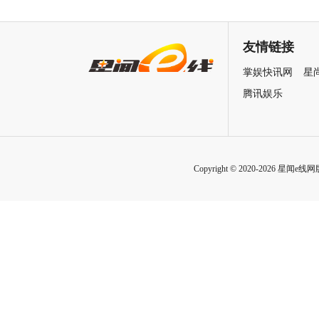
润发张国荣钟楚红巅峰演绎极
刚狼携全明星给羊打工！
致情感！
友情链接
掌娱快讯网
星
腾讯娱乐
Copyright © 2020-2026 星闻e线网版权