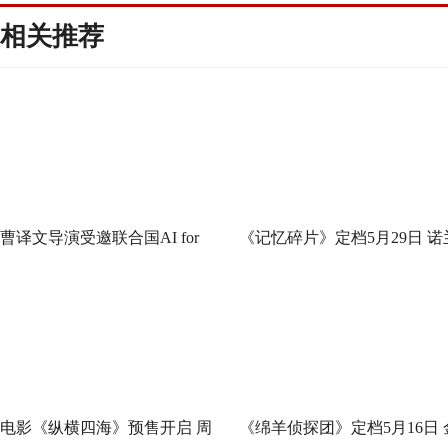
相关推荐
曹译文导演受邀联合国AI for
《记忆碎片》定档5月29日 诺
Good全球峰会 以AI影像传递向
神作IMAX首次量身定制
善力量
电影《纵横四海》预售开启 周
《绵羊侦探团》定档5月16日 