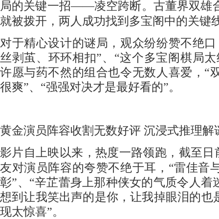
局的关键一招——凌空跨断。古董界双雄
就被拨开，两人成功找到多宝阁中的关键
对于精心设计的谜局，观众纷纷赞不绝口
丝剥茧、环环相扣”、“这个多宝阁棋局太
许愿与药不然的组合也令无数人喜爱，“
很爽”、“强强对决才是最好看的”。
黄金演员阵容收割无数好评
沉浸式推理解
影片自上映以来，热度一路领跑，截至日
友对演员阵容的夸赞不绝于耳，
“雷佳音
彰”、“辛芷蕾身上那种侠女的气质令人着
想到让我笑出声的是你，让我掉眼泪的也是
现太惊喜”。