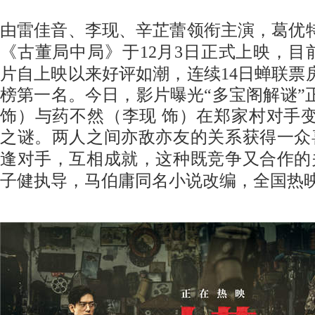
由雷佳音
、
李现
、
辛芷蕾领衔主演
，
葛优
《
古董局中局
》
于
12月3日正式上映，目
片自上映以来好评如潮，
连续
14日蝉联
榜第一名。今日，影片曝光“多宝阁解谜”
饰）与药不然（李现 饰）在郑家村对手
之谜。两人之间亦敌亦友的关系获得一众
逢对手，互相成就，这种既竞争又合作的
子健执导，马伯庸同名小说改编，全国热