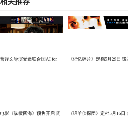
相关推荐
曹译文导演受邀联合国AI for
《记忆碎片》定档5月29日 诺
Good全球峰会 以AI影像传递向
神作IMAX首次量身定制
善力量
电影《纵横四海》预售开启 周
《绵羊侦探团》定档5月16日 
润发张国荣钟楚红巅峰演绎极
刚狼携全明星给羊打工！