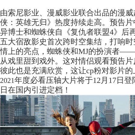
由索尼影业、漫威影业联合出品的漫威
侠：英雄无归》热度持续走高。预告片
异博士和蜘蛛侠自《复仇者联盟4》后
五大宿敌影史首次跨时空集结，打响时
情上的亮点，蜘蛛侠和MJ的扮演者—
从戏里甜到戏外。这对情侣观看预告片
彼此也是充满欣赏，这让cp粉对影片
年度必看压轴大片将于12月17日
2021
日在国内引进定档！