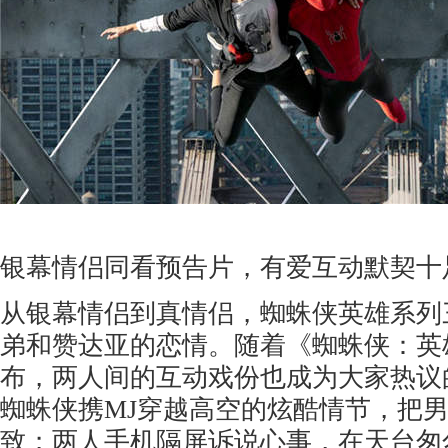
银幕情侣同看预告片，有爱互动默契十
从银幕情侣到真情侣，蜘蛛侠英雄系列
弟和赞达亚的恋情。随着《蜘蛛侠：英
布，两人间的互动戏份也成为大家热议
蜘蛛侠携MJ穿越高空的炫酷情节，把
致；两人手机隔屏诉说心事，在天台匆