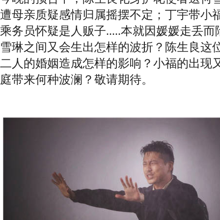
遭母亲质疑感情归属摇摆不定；丁宇带小
乘务员怀疑是人贩子.....本就因媛媛走丢
雪琳之间又会生出怎样的波折？陈生良这
二人的婚姻造成怎样的影响？小福的出现
庭带来何种波澜？敬请期待。