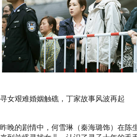
寻女艰难婚姻触礁，丁家故事风波再起
昨晚的剧情中，何雪琳（秦海璐饰）在陈