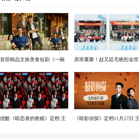
首部精品文旅美食短剧《一碗
原班重聚！赵又廷毛晓彤金世
泉州之姜母鸭》今日上线 祝贺
佳《问心2》杀青，医心焕新
泉州荣膺“世界美食之都”
优酷《暗恋者的救赎》定档 王
《暗影侦探》定档11月27日 
珞丹袁弘黄宗泽蒋欣上演女性
星越吴佳怡身陷民国连环诡案