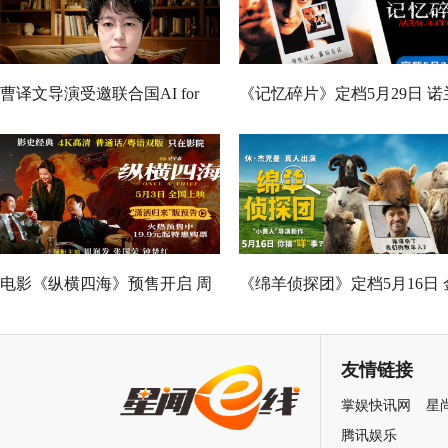
曹译文导演受邀联合国AI for
《记忆碎片》定档5月29日 诺
Good全球峰会 以AI影像传递向
神作IMAX首次量身定制
善力量
电影《纵横四海》预售开启 周
《绵羊侦探团》定档5月16日 
润发张国荣钟楚红巅峰演绎极
刚狼携全明星给羊打工！
致情感！
友情链接
掌娱快讯网
星
腾讯娱乐