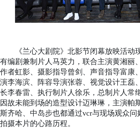
《兰心大剧院》北影节闭幕放映活动现
有编剧兼制片人马英力，联合主演黄湘丽
作者虹影、摄影指导曾剑、声音指导富康
演李海滨、阵容导演张蓉、视觉设计王磊
长李春雷、执行制片人徐乐，总制片人常
因故未能到场的造型设计迈琳琳，主演帕斯
斯齐哈、中岛步也都通过vcr与现场观众
拍摄本片的心路历程。