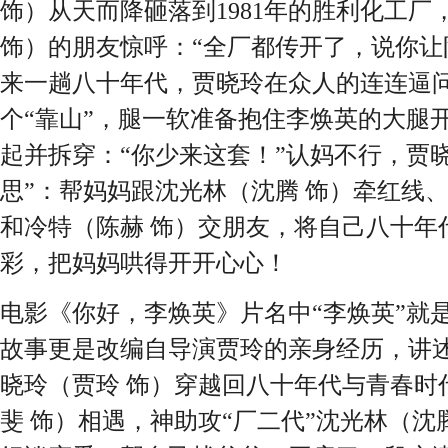
饰）从天而降砸落到1981年的胜利化工
饰）的朋友惊呼：“全厂都传开了，说你让
来一趟八十年代，贾晓玲在众人的连连逼
个“靠山”，腿一软准备抱住李焕英的大腿开
起并拆穿：“你少来这套！”认妈不行，贾
思”：帮妈妈跟沈光林（沈腾 饰）牵红线
和冷特（陈赫 饰）交朋友，将自己八十年
彩，把妈妈哄得开开心心！
电影《你好，李焕英》片名中“李焕英”就
故事更是改编自导演贾玲的亲身经历，讲
晓玲（贾玲 饰）穿越回八十年代与青春时
斐 饰）相遇，神助攻“厂二代”沈光林（沈