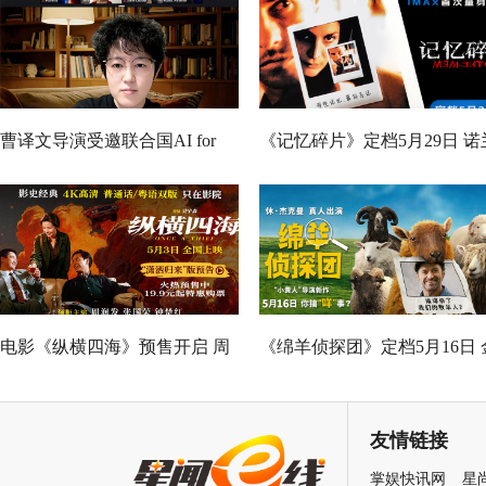
曹译文导演受邀联合国AI for
《记忆碎片》定档5月29日 诺
Good全球峰会 以AI影像传递向
神作IMAX首次量身定制
善力量
电影《纵横四海》预售开启 周
《绵羊侦探团》定档5月16日 
润发张国荣钟楚红巅峰演绎极
刚狼携全明星给羊打工！
致情感！
友情链接
掌娱快讯网
星