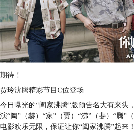
期待！
贾玲沈腾精彩节目C位登场
今日曝光的“阖家沸腾”版预告名大有来头
演“阖”（赫）“家”（贾）“沸”（斐）“腾
电影欢乐无限，保证让你“阖家沸腾”起来