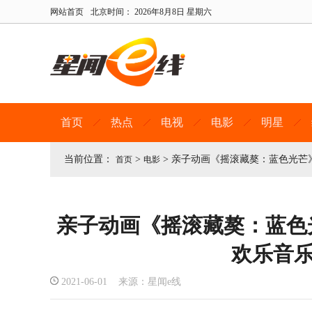
网站首页
北京时间：
2026年8月8日 星期六
首页
热点
电视
电影
明星
当前位置：
>
>
亲子动画《摇滚藏獒：蓝色光芒》
首页
电影
亲子动画《摇滚藏獒：蓝色光
欢乐音
2021-06-01 来源：星闻e线