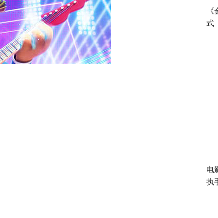
《
式
电
执