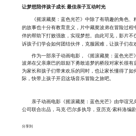
让梦想陪伴孩子成长
最佳亲子互动时光
《摇滚藏獒：蓝色光芒》中除了有萌趣的角色、
的故事也十分有教育意义，片中藏獒波弟在冒险过程
伴的帮助下打败强敌，实现梦想。由此可见，影片不
诉孩子们学会如何团结伙伴，克服困难，让孩子们在
作为一部亲子动画电影，《摇滚藏獒：蓝色光芒
波弟在父亲康巴的鼓励下勇敢追梦的桥段对家长很有
为家长和孩子们带来欢乐的同时，也让家长懂得了如
际，快带上孩子开启这场音乐冒险之旅吧。
亲子动画电影《摇滚藏獒：蓝色光芒》由
华谊兄
公司联合出品
，马克
·巴尔多执导，
亚历克
·索科洛
编
分享到