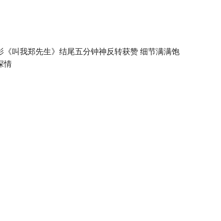
影《叫我郑先生》结尾五分钟神反转获赞 细节满满饱
深情