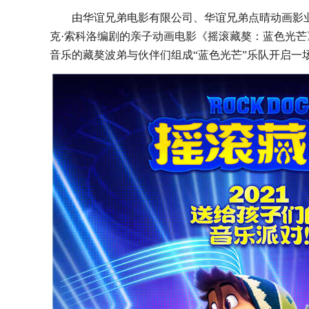
由
华谊兄弟电影有限公司
、华
谊兄弟点晴动画影
克
·索科洛
编剧
的亲子动画电影《摇滚藏獒：蓝色光芒
音乐的藏獒波弟与伙伴们组成
“蓝色光芒”乐队开启一