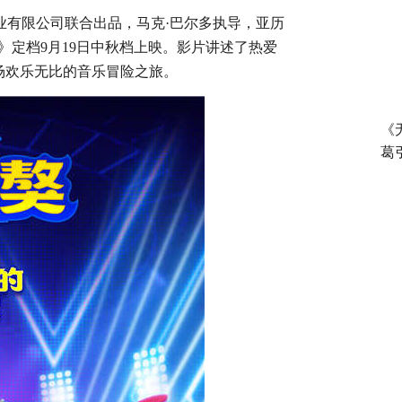
业有限公司
联合出品，
马克
·巴尔多执导，
亚历
》定档
9月1
9
日中秋档上映。影片讲述了热爱
场欢乐无比的音乐冒险之旅。
《
葛