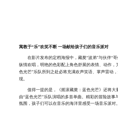
寓教于
“乐”欢笑不断 一场献
给孩子们
的音乐
派对
在影片发布的定档海报中，藏獒
“波弟”与伙伴“
纵情欢唱，明艳的色彩配上角色舒展的表情、动作，
色光芒”乐队所到之处必将充满欢声笑语、掌声雷动
现。
值得一提的是，《摇滚藏獒：蓝色光芒》还将大
由
“蓝色光芒”乐队演唱的多首单曲。精彩的冒险故事
氛围，孩子们可以在音乐的海洋里感受一场
音乐
派对