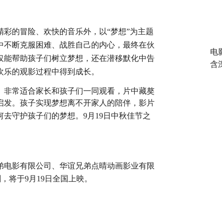
精彩的冒险、欢快的音乐外，以
“梦想”为主题
中不断克服困难、战胜自己的内心，最终在伙
电
仅能帮助孩子们树立梦想，还在潜移默化中告
含
欢乐的观影过程中得到成长。
》非常适合家长和孩子们一同观看，片中藏獒
启发。孩子实现梦想离不开家人的陪伴，影片
何去守护孩子们的梦想。
9
月
1
9
日中秋佳节之
弟电影有限公司、华谊兄弟点晴动画影业有限
剧，将于
9
月
19
日全国上映。