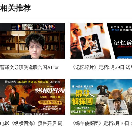
相关推荐
曹译文导演受邀联合国AI for
《记忆碎片》定档5月29日 诺
Good全球峰会 以AI影像传递向
神作IMAX首次量身定制
善力量
电影《纵横四海》预售开启 周
《绵羊侦探团》定档5月16日 