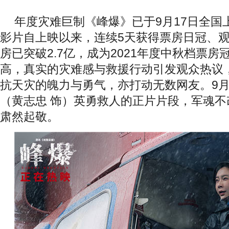
年度灾难巨制《峰爆》已于9月17日全国
影片自上映以来，连续5天获得票房日冠、
房已突破2.7亿，成为2021年度中秋档票
高，真实的灾难感与救援行动引发观众热议
抗天灾的魄力与勇气，亦打动无数网友。9月
（黄志忠 饰）英勇救人的正片片段，军魂
肃然起敬。