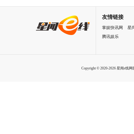
润发张国荣钟楚红巅峰演绎极
刚狼携全明星给羊打工！
致情感！
友情链接
掌娱快讯网
星
腾讯娱乐
Copyright © 2020-2026 星闻e线网版权