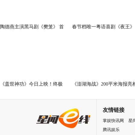
陶德燕主演黑马剧《樊笼》 首
春节档唯一粤语喜剧《夜王》
演蛇蝎美人扮相惊艳
广州路演 黄子华粤语“造梗
王”现场爆笑开大
《盖世神功》今日上映！终极
《澎湖海战》200平米海报亮
海报预告双发鸡飞狗跳笑癫江
中国电影120周年活力之夜
湖
友情链接
掌娱快讯网
星
腾讯娱乐