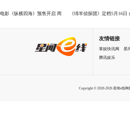
电影《纵横四海》预售开启 周
《绵羊侦探团》定档5月16日 
润发张国荣钟楚红巅峰演绎极
刚狼携全明星给羊打工！
致情感！
友情链接
掌娱快讯网
星
腾讯娱乐
Copyright © 2020-2026 星闻e线网版权