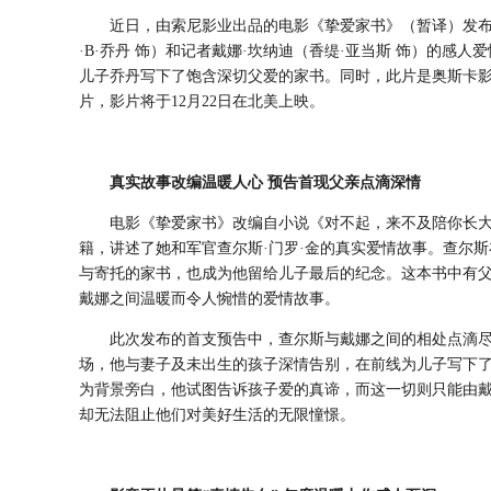
近日，由索尼影业出品的电影《挚爱家书》（暂译）发布
·B·乔丹 饰）和记者戴娜·坎纳迪（香缇·亚当斯 饰）的感
儿子乔丹写下了饱含深切父爱的家书。同时，此片是奥斯卡影
片，影片将于12月22日在北美上映。
真实故事改编温暖人心 预告首现父亲点滴深情
电影《挚爱家书》改编自小说《对不起，来不及陪你长
籍，讲述了她
和军官查尔斯·门罗·金的真实爱情故事。查尔
与寄托的家书，也成为他留给儿子最后的纪念。这本书中有
戴娜之间温暖而令人惋惜的爱情故事。
此次发布的首支预告中，查尔斯与戴娜之间的相处点滴
场，他与妻子及未出生的孩子深情告别，在前线为儿子写下
为背景旁白，他试图告诉孩子爱的真谛，而这一切则只能由
却无法阻止他们对美好生活的无限憧憬。