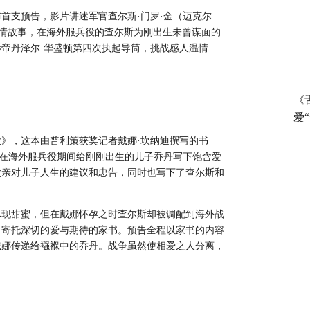
首支预告，影片讲述军官查尔斯·门罗·金（迈克尔
人爱情故事，在海外服兵役的查尔斯为刚出生未曾谋面的
帝丹泽尔·华盛顿第四次执起导筒，挑战感人温情
《
爱
大》，这本由普利策获奖记者戴
娜·坎纳迪撰写的书
斯在海外服兵役期间给刚刚出生的儿子乔丹写下饱含爱
父亲对儿子人生的建议和忠告，同时也写下了查尔斯和
尽现甜蜜，但在戴娜怀孕之时查尔斯却被调配到海外战
了寄托深切的爱与期待的家书。预告全程以家书的内容
戴娜传递给襁褓中的乔丹。战争虽然使相爱之人分离，