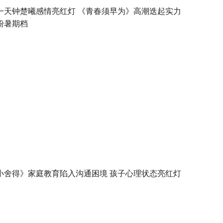
一天钟楚曦感情亮红灯 《青春须早为》高潮迭起实力
粉暑期档
小舍得》家庭教育陷入沟通困境 孩子心理状态亮红灯