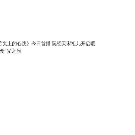
舌尖上的心跳》今日首播 阮经天宋祖儿开启暖
“食”光之旅