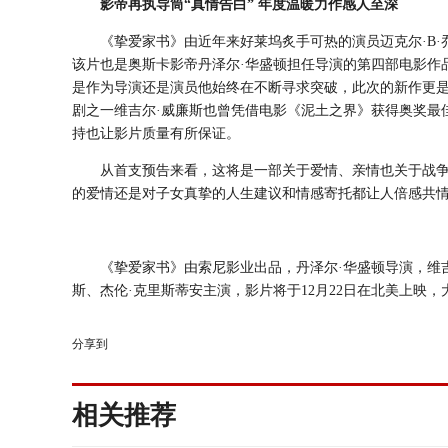
影帝再执导筒“真情告白” 年度温暖力作感人至深
《挚爱家书》由近年来好莱坞炙手可热的演员迈克尔·B·
该片也是奥斯卡影帝丹泽尔·华盛顿担任导演的第四部电影作
是作为导演还是演员他始终在不断寻求突破，此次的新作更
剧之一维吉尔·威廉斯也曾凭借电影《泥土之界》获得奥奖最
持也让影片质量有所保证。
从首支预告来看，这将是一部关于爱情、亲情也关于战
的爱情还是对子女真挚的人生建议和情感寄托都让人倍感共
《挚爱家书》由索尼影业出品，丹泽尔·华盛顿导演，维吉
斯、杰伦·克里斯蒂安主演，影片将于12月22日在北美上映
分享到
相关推荐