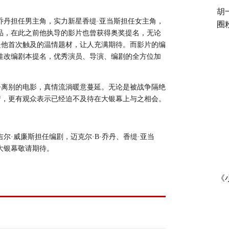
胡
乔丹担任男主角，实力新星香缇·亚当斯担任女主角，
圈
品，在此之前他执导的影片也曾获得奥奖提名，无论
是他首次触及的温情题材，让人充满期待。而影片的编
佳改编剧本提名，优秀演员、导演、编剧的全方位加
争离别的电影，真情流淌暖意蔓延。无论是被战争隔绝
情，更有观众表示已经迫不及待在大银幕上与之相会。
尔·威廉斯担任编剧，迈克尔·B·乔丹、香缇·亚当
，大银幕敬请期待。
《