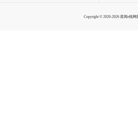
Copyright © 2020-2026 星闻e线网版权