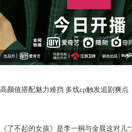
高颜值搭配魅力难挡 多线cp触发追剧爽点
《了不起的女孩》是李一桐与金晨这对儿“