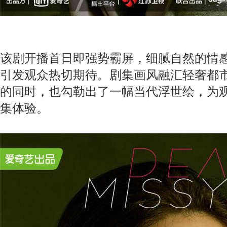
该剧开播首日即强势霸屏，细腻自然的情
引发观众热切期待。剧集画风融汇轻奢都
的同时，也勾勒出了一幅当代浮世绘，为观
集体验。