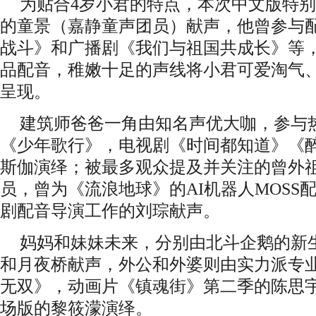
为贴合
4岁小君的特点，本次中文版特
的
童景（嘉静童声团员）
献声
，他曾参与
战斗》和广播剧《我们与祖国共成长》等
品配音，稚嫩十足的声线将小君可爱淘气
呈现。
建筑师爸爸一角由知名声优大咖，参与
《少年歌行》，电视剧《时间都知道》《
斯伽演绎；被最多观众提及并关注的曾外
员，曾为《流浪地球》的AI机器人MOSS
剧配音导演工作的刘琮献声。
妈妈和妹妹未来，分别由
北斗企鹅
的新
和月夜桥献声，外公和外婆则由实力派专
无双》，动画片《镇魂街》第二季的陈思
场版的黎筱濛演绎。