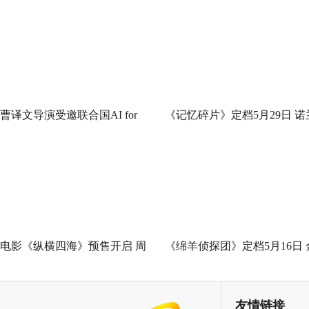
曹译文导演受邀联合国AI for
《记忆碎片》定档5月29日 诺
Good全球峰会 以AI影像传递向
神作IMAX首次量身定制
善力量
电影《纵横四海》预售开启 周
《绵羊侦探团》定档5月16日 
润发张国荣钟楚红巅峰演绎极
刚狼携全明星给羊打工！
致情感！
友情链接