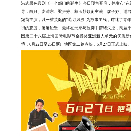
港式黑色喜剧《一个部门的诞生》今日预售开启，并发布
“
导，白只、麦沛东、梁雍婷、戴玉麒领衔主演，廖子妤、谢
宛茵主演，以一桩荒诞的
“退订风波”为故事主线，讲述了青
衍的态度，屡屡碰壁，最终在无奈与压抑中情绪失控，阴差
围第二十八届上海国际电影节金爵奖亚洲新人单元的优质新
境，6月22日至26日两广地区第二轮点映，6月27日正式上映