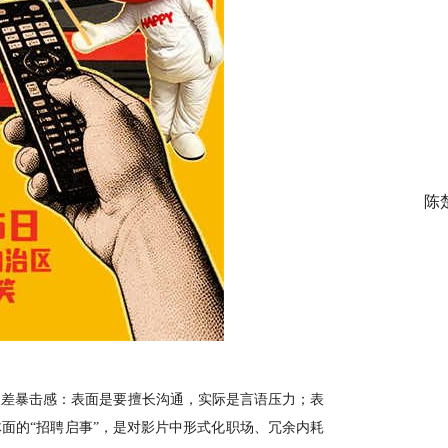
陈
反差暴击感
：表面是要擅长沟通
，
实际是言语压力；表
体面的
“招聘启事”，是对
影片中
形式化职场、冗余内耗