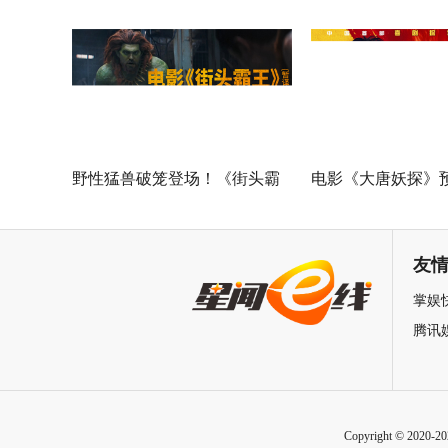
欢乐探案获观众盛赞：“夯！”
映 开启古城合家欢
野性猛兽破笼登场！《街头霸
电影《大唐妖探》
王》（暂译）真人电影布兰卡
马嘉祺献唱主题曲
单人预告释出 杰森·莫玛回旋撞
邀你共赴探案之旅
友
招式炸裂
掌娱
腾讯
Copyright © 2020-