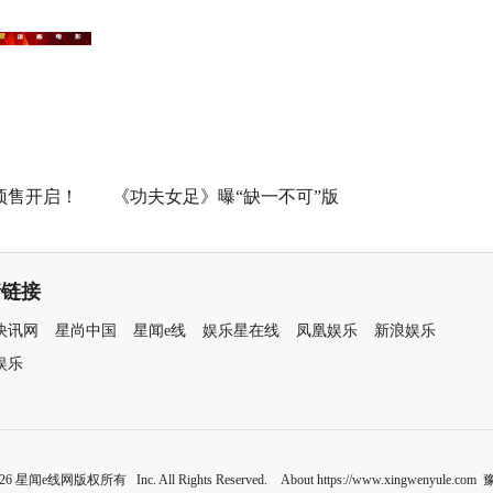
奇幻冒险！
欢你》发布 “夏日恋恋” 版预告
七夕解锁盛夏暗恋毕业季离别
遗憾
预售开启！
《功夫女足》曝“缺一不可”版
《不退！》
特辑 揭秘周星驰新作中的新人
力量
情链接
快讯网
星尚中国
星闻e线
娱乐星在线
凤凰娱乐
新浪娱乐
娱乐
2026 星闻e线网版权所有 Inc. All Rights Reserved. About https://www.xingwenyule.com
豫