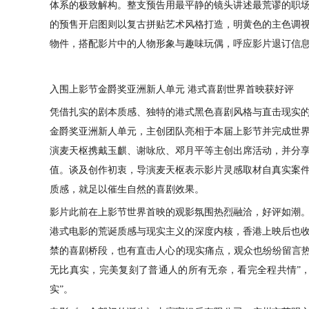
体系的极致解构。
整支预告
用最平静的镜头
讲述
最荒谬的职
的预售开启图则以复古拼贴艺术风格打造，明黄色的主色调
物件，搭配影片中的人物形象与趣味玩偶，呼应影片退订信
入围上影节金爵奖亚洲新人单元
港式喜剧世界首映获好评
凭借扎实的剧本质感、独特的港式黑色喜剧风格与直击现实
金爵奖亚洲新人单元，主创团队亮相于本届上影节并完成世
演麦天枢携戴玉麒、谢咏欣、邓月平等主创出席活动，并分
值
。
谈及创作初衷，导演麦天枢表示影片灵感取材自真实案
质感，就足以催生自然的喜剧效果。
影片此前在上影节世界首映的观影氛围热烈融洽，好评如潮
港式电影的荒诞质感与现实主义的深度内核，香港上映后也
禁的喜剧桥段，也有直击人心的现实痛点，观众也纷纷留言
无比真实，完美复刻了普通人的所有无奈，看完全程共情”，
实
”。