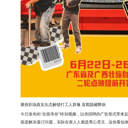
聚焦职场真实生态解锁打工人群像
直戳隐藏弊病
今日发布
的
“
在线等你
”
特别视频
，以伪招聘的广告形式
带来
面是解决退订问题，实际在座人人都是黑心苦主
...
这份看似