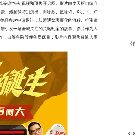
在线等你”特别视频和预售开启图。影片由
麦天枢
自编自
君豪、鲍起静特别演出，谢咏欣、伍咏诗、邓月平、卢
年德仔多次申请退订，却遭遇繁琐僵化的流程、推诿敷
阳错引发一场全城关注的荒诞劫案的故事。影片作为入
作，自筹备阶段便备受瞩目，影片内容聚焦普通人困
《
。
刘