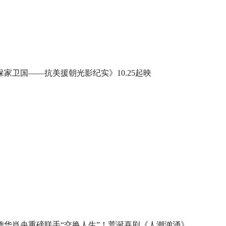
保家卫国——抗美援朝光影纪实》10.25起映
德华肖央重磅联手“交换人生”！荒诞喜剧《人潮汹涌》