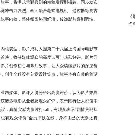
场故事，将港式
荒诞喜剧
的精髓发挥到极致。
同步发布
视觉冲击力强烈。画面融合老式电视机、遥控器等复古
《
息故事内核，整体氛围热闹鲜活，传递影片喜剧调性。
陷
的内核表达，影片成功入围第二十八届上海国际电影节
界首映，收获媒体观众的高度认可与热烈好评。影片导
享影片创作初心与幕后故事，让大众读懂影片的深层价
件，创作全程没有刻意设计笑点，故事本身自带的荒诞
。业内媒体、影评人纷纷给
出高度评价，认为影片兼具
收获诸多电影从业者及观众好评，表示既有让人忍俊不
热议，真情实感为影片打
call，有观众表示“剧情荒诞却
也有观众评价“全员
演技在线，身不由己的无奈太真