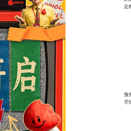
定
预
尽