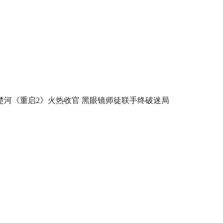
楚河《重启2》火热收官 黑眼镜师徒联手终破迷局