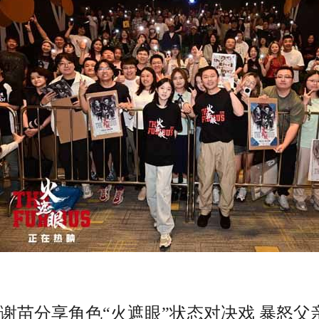
谢苗分享角色
“火遮眼”状态对决戏 暴怒