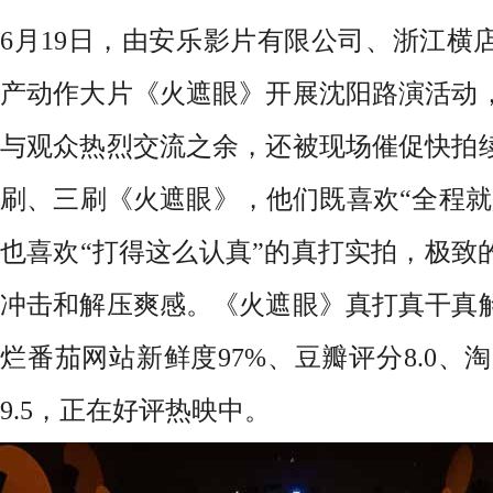
6月19日，
由安乐影片有限公司、浙江横
产动作大片《火遮眼》
开展沈阳路演活动
与观众热烈交流之余，还被现场催促快拍
刷、三刷《火遮眼》，他们既喜欢
“全程
也喜欢“
打
得
这么认真
”
的真打实拍，
极致
冲击和解压爽感。《火遮眼》真打真干真
烂番茄网站
新鲜度
97%、豆瓣评分8.0、
9.5，正在好评热映中。