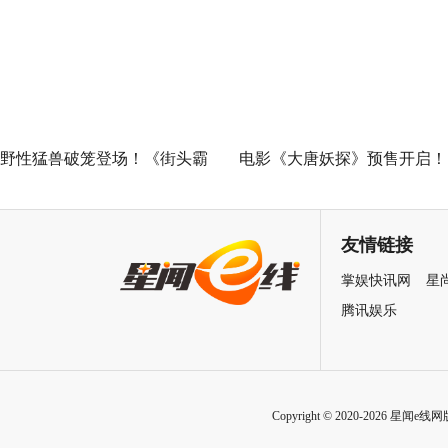
欢乐探案获观众盛赞：“夯！”
映 开启古城合家欢奇幻冒险
野性猛兽破笼登场！《街头霸
电影《大唐妖探》预售开启！
王》（暂译）真人电影布兰卡
马嘉祺献唱主题曲《不退！》
单人预告释出 杰森·莫玛回旋撞
邀你共赴探案之旅
友情链接
招式炸裂
掌娱快讯网
星
腾讯娱乐
Copyright © 2020-2026 星闻e线网版权