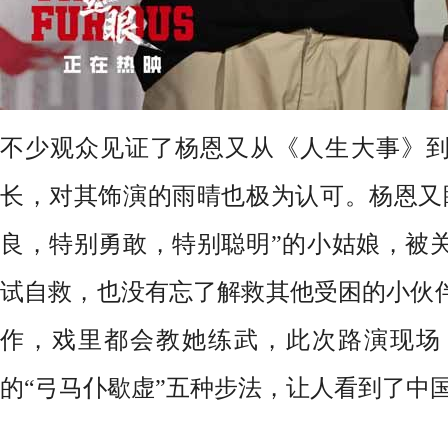
不少观众见证了杨恩又从《人生大事》
长，对其饰演的雨晴也极为认可。杨恩又
良，
特别勇敢，特别聪明
”
的小姑娘
，
被
试自救，也没有忘了解救其他受困的小伙
作，戏里都会教她练武，此次路演现场
的
“弓马仆歇虚”五种步法，让人看到了中