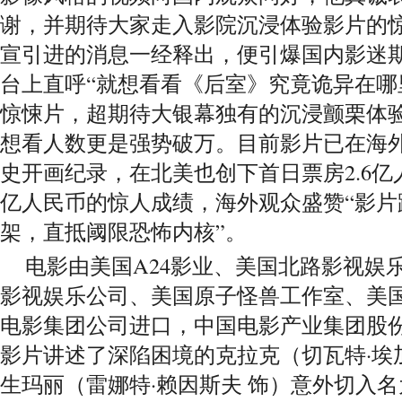
谢，并期待大家走入影院沉浸体验影片的
宣引进的消息一经释出，便引爆国内影迷
台上直呼“就想看看《后室》究竟诡异在哪
惊悚片，超期待大银幕独有的沉浸颤栗体验
想看人数更是强势破万。目前影片已在海外
史开画纪录，在北美也创下首日票房2.6亿
亿人民币的惊人成绩，海外观众盛赞“影片
架，直抵阈限恐怖内核”。
电影由美国A24影业、美国北路影视娱
影视娱乐公司、美国原子怪兽工作室、美
电影集团公司进口，中国电影产业集团股
影片讲述了深陷困境的克拉克（切瓦特·埃
生玛丽（雷娜特·赖因斯夫 饰）意外切入名