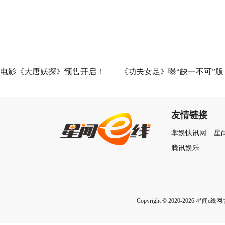
七夕解锁盛夏暗恋毕业季离别
遗憾
电影《大唐妖探》预售开启！
《功夫女足》曝“缺一不可”版
马嘉祺献唱主题曲《不退！》
特辑 揭秘周星驰新作中的新
邀你共赴探案之旅
力量
友情链接
掌娱快讯网
星
腾讯娱乐
Copyright © 2020-2026 星闻e线网版权